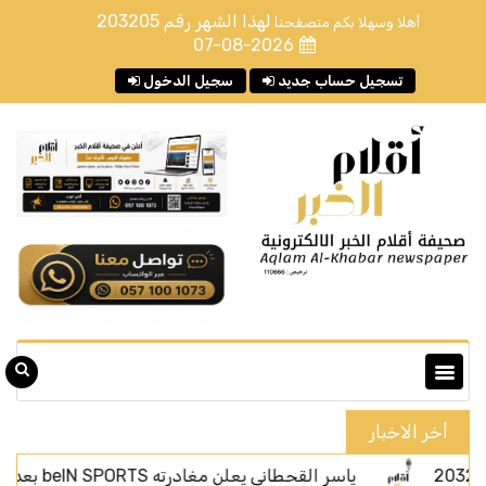
لهذا الشهر رقم
203205
أهلا وسهلا بكم متصفحنا
07-08-2026
تسجيل حساب جديد
سجيل الدخول
أخر الاخبار
ياسر القحطاني يعلن مغادرته beIN SPORTS بعد أربعة أعوام من الحضور الإعلامي