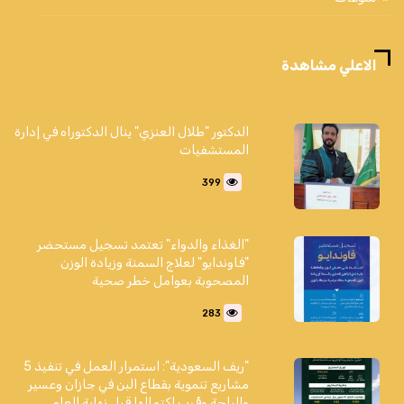
الاعلي مشاهدة
الدكتور "طلال العنزي" ينال الدكتوراه في إدارة
المستشفيات
399
"الغذاء والدواء" تعتمد تسجيل مستحضر
"فاوندايو" لعلاج السمنة وزيادة الوزن
المصحوبة بعوامل خطر صحية
283
"ريف السعودية": استمرار العمل في تنفيذ 5
مشاريع تنموية بقطاع البن في جازان وعسير
والباحة وقُرب اكتمالها قبل نهاية العام