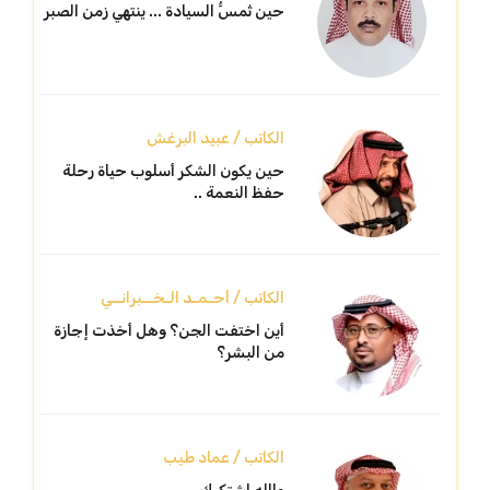
حين تُمسُّ السيادة ... ينتهي زمن الصبر
الكاتب / عبيد البرغش
حين يكون الشكر أسلوب حياة رحلة
حفظ النعمة ..
الكاتب / أحـمـد الـخــبرانــي
أين اختفت الجن؟ وهل أخذت إجازة
من البشر؟
الكاتب / عماد طيب