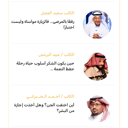
الكاتب سعيد العجل
رفقًا بالمرضى… فالزيارة مواساة وليست
اختبارًا
الكاتب / عبيد البرغش
حين يكون الشكر أسلوب حياة رحلة
حفظ النعمة ..
الكاتب / أحـمـد الـخــبرانــي
أين اختفت الجن؟ وهل أخذت إجازة
من البشر؟