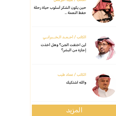
حين يكون الشكر أسلوب حياة رحلة
حفظ النعمة ..
الكاتب / أحـمـد الـخــبرانــي
أين اختفت الجن؟ وهل أخذت
إجازة من البشر؟
الكاتب / عماد طيب
والله اشتكيك
المزيد