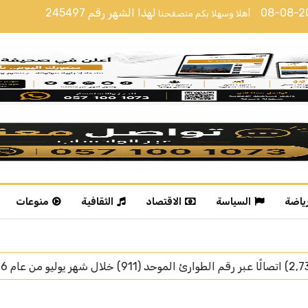
08-08-
لهذا الشهر رقم
245497
أهلا وسهلا بكم متصفحنا
رياضة
السياسة
الاقتصاد
الثقافية
منوعات
رئيس جمهورية تركيا يغادر جدة