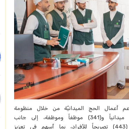
عم أعمال الحج الميدانيّة من خلال منظومة
تشغيليّة متكاملة شملت (26) فريقاً ميدانياً و(341) موظفاً وموظفة، إلى جانب
تشغيل (57) مركبة وآليٓه ، وإصدار (443) تصريحاً للأفراد، بما أسهم في تعزيز