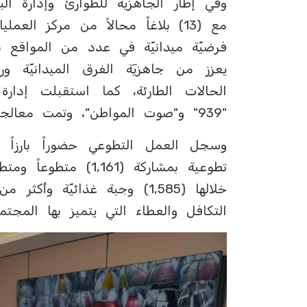
‏وفي إطار الجاهزيٓة للطوارئ وإدارة ال
فرضيّة ميدانيّة في عدد من المواقع با
يعزز من جاهزيٓة الفرق الميدانيّة
"939" و"صوت المواطن"، وتمت معالجتها وفق أعلى معايير الجودة والكفاءة.
التكافل والعطاء التي يتميز بها الم