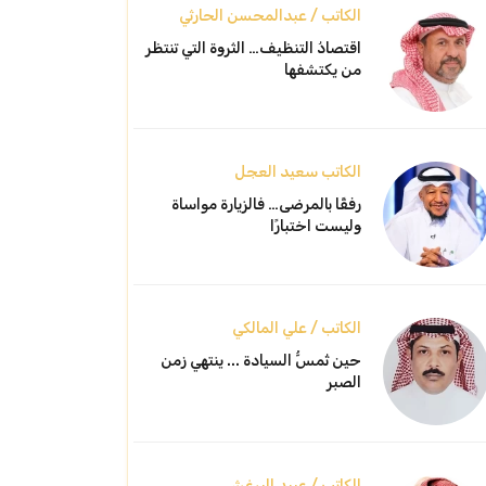
الكاتب / عبدالمحسن الحارثي
اقتصادُ التنظيف… الثروة التي تنتظر
من يكتشفها
الكاتب سعيد العجل
رفقًا بالمرضى… فالزيارة مواساة
وليست اختبارًا
الكاتب / علي المالكي
حين تُمسُّ السيادة ... ينتهي زمن
الصبر
الكاتب / عبيد البرغش