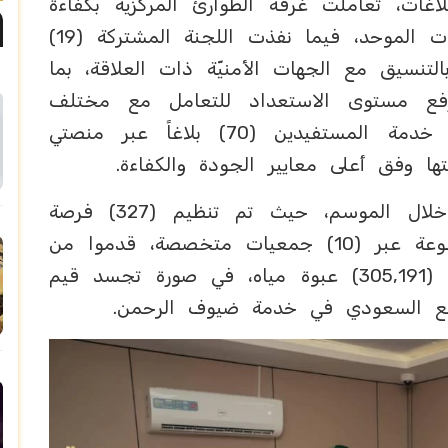
بلاغات، تعاملت غرفة الطوارئ المركزيٓة بكفاءة
مع (13) بلاغاً محالاً من مركز العمليات الموحد، فيما نفذت اللجنة المشتركة (19)
لتنسيق مع الجهات الأمنيّة ذات العلاقة، بما
 ورفع مستوى الاستعداد للتعامل مع مختلف
الحالات الطارئة، كما استقبلت إدارة خدمة المستفيدين (70) بلاغاً عبر منصتي
‏وسجل العمل التطوعي حضوراً بارزاً خلال الموسم، حيث تم تنظيم (327) فرصة
تطوعية بمشاركة (1,161) متطوعاً ومتطوعة عبر (10) جمعيات متخصصة، قدموا من
خلالها (1,585) وجبة غذائيّة وأكثر من (305,191) عبوة مياه، في صورة تجسد قيم
جتمع السعودي في خدمة ضيوف الرحمن.