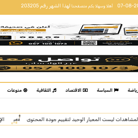
07-08-
لهذا الشهر رقم
203205
أهلا وسهلا بكم متصفحنا
رياضة
السياسة
الاقتصاد
الثقافية
منوعات
حتوى
الإعلامية خديجة الوعل تنال “زمالة الإعلام الرقمي”