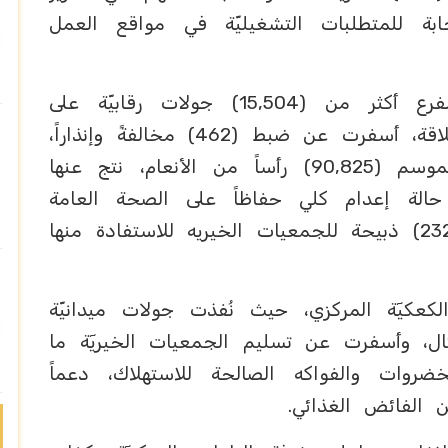
ابة للمتطلبات التشغيليّة في مواقع العمل
‏وفي جانب الرقابة والامتثال، نفّذ الفرع أكثر من (15,504) جولات رقابيّة على
الأسواق والمسالخ والمنشآت ذات العلاقة، أسفرت عن ضبط (462) مخالفةً وإنذاراً،
فيما بلغ إجمالي المذبوحات خلال الموسم (90,825) رأساً من الأنعام، نتج عنها
8,) حالة إعدام جزئي و(1,125) حالة إعدام كلي حفاظاً على الصحة العامة
وسلامة المستهلكين. كما تم تسليم (232) ذبيحة للجمعيات الخيريه للاستفادة منها
لكعكيٓة المركزي، حيث نُفذت جولات ميدانيّة
، وأسفرت عن تسليم الجمعيات الخيريٓة ما
اماً من الخضروات والفواكه الصالحة للاستهلاك، دعماً
ن الفائض الغذائي.