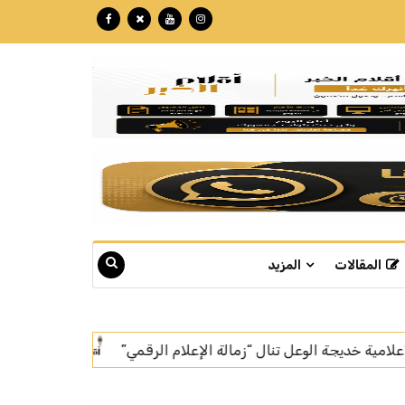
المقالات
المزيد
بتكللة تجاوزت الـ 60 مليون ريال.. "نبع" تبوك تنهي تركيب أسرع خط إنتاج للمياه في العالم