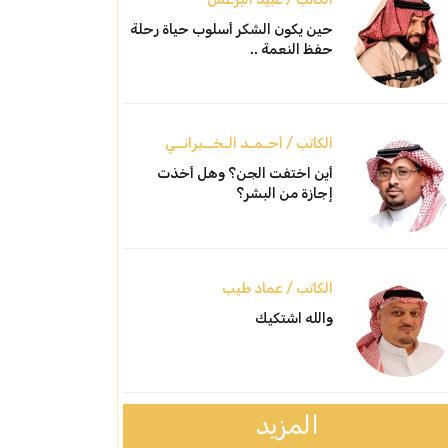
حين يكون الشكر أسلوب حياة رحلة
حفظ النعمة ..
الكاتب / أحـمـد الـخــبرانــي
أين اختفت الجن؟ وهل أخذت
إجازة من البشر؟
الكاتب / عماد طيب
والله اشتكيك
المزيد