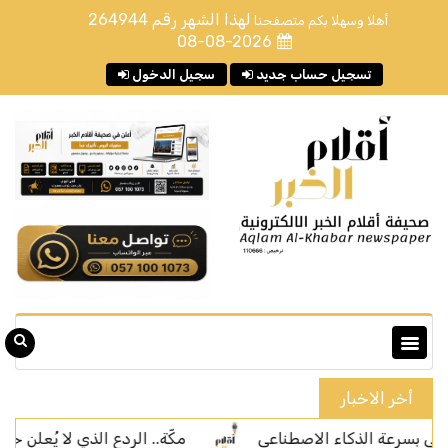
لهذا الشهر رقم
264944
أهلا وسهلا بكم متصفحنا
08-08-2026
تسجيل حساب جديد
سجيل الدخول
أخر الاخبار
 الذكاء الاصطناعي
مكّة.. الردع الذي لا يُعلن حربًا