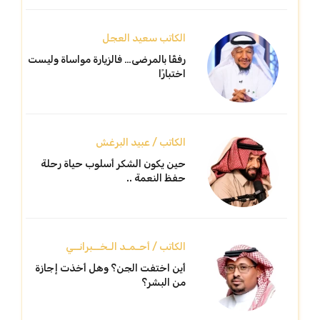
الكاتب سعيد العجل
رفقًا بالمرضى… فالزيارة مواساة وليست
اختبارًا
الكاتب / عبيد البرغش
حين يكون الشكر أسلوب حياة رحلة
حفظ النعمة ..
الكاتب / أحـمـد الـخــبرانــي
أين اختفت الجن؟ وهل أخذت إجازة
من البشر؟