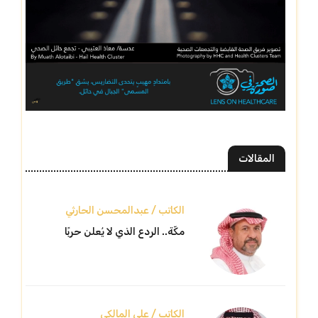
المقالات
الكاتب / عبدالمحسن الحارثي
مكّة.. الردع الذي لا يُعلن حربًا
الكاتب / علي المالكي