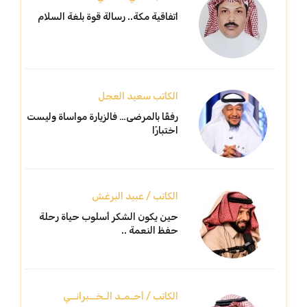
اتفاقية مكة.. رسالة قوة بلغة السلام
الكاتب سعيد العجل
رفقًا بالمرضى… فالزيارة مواساة وليست
اختبارًا
الكاتب / عبيد البرغش
حين يكون الشكر أسلوب حياة رحلة
حفظ النعمة ..
الكاتب / أحـمـد الـخــبرانــي