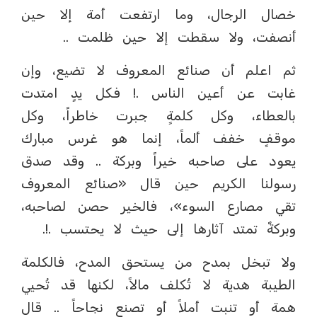
خصال الرجال، وما ارتفعت أمة إلا حين
أنصفت، ولا سقطت إلا حين ظلمت ..
ثم اعلم أن صنائع المعروف لا تضيع، وإن
غابت عن أعين الناس .! فكل يدٍ امتدت
بالعطاء، وكل كلمةٍ جبرت خاطراً، وكل
موقفٍ خفف ألماً، إنما هو غرس مبارك
يعود على صاحبه خيراً وبركة .. وقد صدق
رسولنا الكريم حين قال «صنائع المعروف
تقي مصارع السوء»، فالخير حصن لصاحبه،
وبركةٌ تمتد آثارها إلى حيث لا يحتسب .!.
ولا تبخل بمدح من يستحق المدح، فالكلمة
الطيبة هدية لا تُكلف مالاً، لكنها قد تُحيي
همة أو تنبت أملاً أو تصنع نجاحاً .. قال