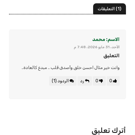
(1) التعليقات
الاسم: محمد
الأحد، 31 مايو 2026، 7:48 م
التعليق
وانت خير مثال احسن خلق وأصدق قلب .. مبدع كالعادة..
0
0
رد
الردود (1)
أترك تعليق