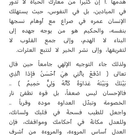
هدمها .! إن كثيراً من معارك الحياة لا تدور
في الميادين، بل في النفوس، حيث يستهلك
الإنسان عمره في صراع مع أوهام نسجها
بنفسه، والحكيم هو من يوجه جهده إلى
البناء لا الهدم، وإلى جمع القلوب لا
لتفريقها، وإلى نشر الخير لا لتتبع العثرات.
ولذلك جاء التوجيه الإلهي جامعاً حين قال
تعالى ﴿ ادْفَعْ بِالَّتِي هِيَ أَحْسَنُ فَإِذَا الَّذِي
بَيْنَكَ وَبَيْنَهُ عَدَاوَةٌ كَأَنَّهُ وَلِيٌّ حَمِيمٌ ﴾ ..
فالإحسان ليس ضعفاً، بل قوة تطفئ نار
الخصومة وتبدّل العداوة مودة وقرباً ..
واجعل للطيب فسحةً في قلبك ولسانك،
وللعدل مكانةً في أحكامك ومواقفك، فإن
العدل أساس المروءة، والمروءة من أشرف