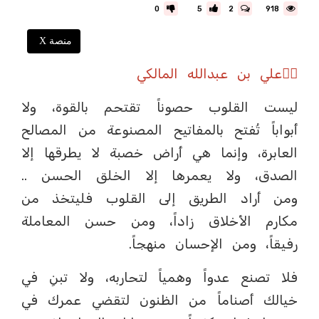
0
5
2
918
منصة X
✍🏼علي بن عبدالله المالكي
ليست القلوب حصوناً تقتحم بالقوة، ولا
أبواباً تُفتح بالمفاتيح المصنوعة من المصالح
العابرة، وإنما هي أراض خصبة لا يطرقها إلا
الصدق، ولا يعمرها إلا الخلق الحسن ..
ومن أراد الطريق إلى القلوب فليتخذ من
مكارم الأخلاق زاداً، ومن حسن المعاملة
رفيقاً، ومن الإحسان منهجاً.
فلا تصنع عدواً وهمياً لتحاربه، ولا تبنِ في
خيالك أصناماً من الظنون لتقضي عمرك في