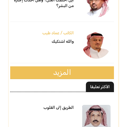
أين اختفت الجن؟ وهل أخذت إجازة
من البشر؟
الكاتب / عماد طيب
والله اشتكيك
المزيد
الأكثر تعليقا
الطريق إلى القلوب