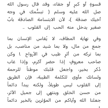
قسوةٍ أو كبرٍ أو جفاء، وقد قال رسول الله
صل الله عليه وسلم ( تبسُّمك في وجه
أخيك صدقة )، لأن الابتسامة الصادقة بابٌ
صغير يدخل منه الحب إلى القلوب ..
وفي نهاية المطاف، لا يُقاس الإنسان بما
جمع من مال، ولا بما شيد من مناصب، بل
بما تركه من أثرٍ طيب في الأرواح .! وكن
صاحب معروفٍ إذا حضر أكرم، وإذا غاب
ذُكر بخير، واجعل قلبك موطناً للرحمة
ولسانك مأوى للكلمة الطيبة، فإن الطريق
إلى القلوب ليس طويلاً، ولكنه يبدأ دائماً
من حسن الخلق وينتهي إلى جميل الأثر،
جعلنا الله وأياكم من المؤثرين بالخير دائماً
.!