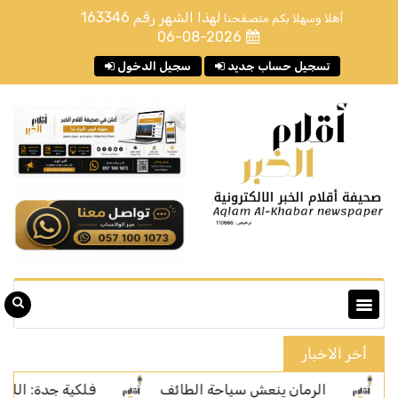
لهذا الشهر رقم
163346
أهلا وسهلا بكم متصفحنا
06-08-2026
تسجيل حساب جديد
سجيل الدخول
أخر الاخبار
الرمان ينعش سياحة الطائف
فلكية جدة: الليلة رصد "قمر 