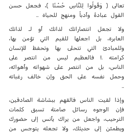
تعالى ﴿ وَقُولُوا لِلنَّاسِ حُسْنًا ﴾، فجعل حسن
القول عبادةً وأدباً ومنهج للحياة ..
ولا تجعل انتصاراتك لذاتك أو لـ لذاتك
العابرة، بل اجعلها للقيم التي تؤمن بها،
وللمبادئ التي تتحلى بها وتحفظ للإنسان
كرامته .! فالعظيم ليس من انتصر على
الناس، بل من انتصر على شهواته وأهوائه،
وحمل نفسه على الحق وإن خالف رغباته
..
وإذا لقيت الناس فالقهم ببشاشة الصادقين،
فإن الوجوه رسائل صامتة تسبق كلمات
الترحيب، واجعل من يراك يأنس إلى حضورك
ويطمئن إلى حديثك، ولا تجعله يتوجس من