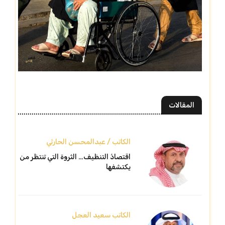
المقالات
الكاتب / عبدالمحسن الحارثي
اقتصادُ التنظيف… الثروة التي تنتظر من
يكتشفها
الكاتب سعيد العجل