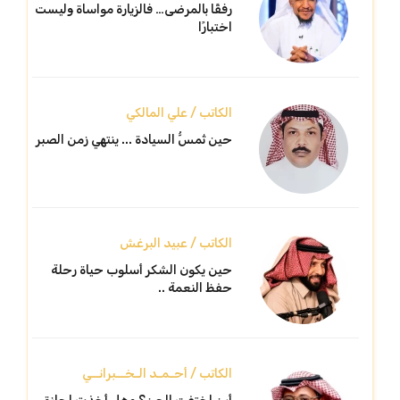
رفقًا بالمرضى… فالزيارة مواساة وليست
اختبارًا
الكاتب / علي المالكي
حين تُمسُّ السيادة ... ينتهي زمن الصبر
الكاتب / عبيد البرغش
حين يكون الشكر أسلوب حياة رحلة
حفظ النعمة ..
الكاتب / أحـمـد الـخــبرانــي