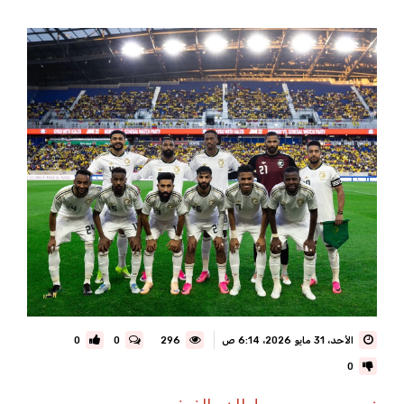
الأحد، 31 مايو 2026، 6:14 ص
296
0
0
0