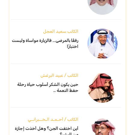
الكاتب سعيد العجل
رفقًا بالمرضى… فالزيارة مواساة وليست
اختبارًا
الكاتب / عبيد البرغش
حين يكون الشكر أسلوب حياة رحلة
حفظ النعمة ..
الكاتب / أحـمـد الـخــبرانــي
أين اختفت الجن؟ وهل أخذت إجازة
من البشر؟