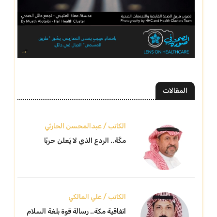
المقالات
الكاتب / عبدالمحسن الحارثي
مكّة.. الردع الذي لا يُعلن حربًا
الكاتب / علي المالكي
اتفاقية مكة.. رسالة قوة بلغة السلام