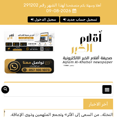
لهذا الشهر رقم
291202
أهلا وسهلا بكم متصفحنا
09-08-2026
تسجيل حساب جديد
سجيل الدخول
أخر الاخبار
 من السعي إلى الأثر» وتجمع الملهمين وذوي الإعاقة.
سان جي