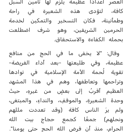
العصر أعدادًا عظيمة يلزم لها تأمين السُبُل
كافة، لتؤدى هذه الشعيرة في راحة
وطمأنينة، فكان التسخير والتمكين لخدمة
الحرمين الشريفين، وهو شرف اضطلعت
بحمله الكفاءة والاستحقاق.
وقال: "لا يخفى ما في الحج من منافع
عظيمة، وفي طليعتها -بعد أداء الفريضة-
تقوية لُحمة الأمة الإسلامية في توادها
وتراحمها وتعاطفها، وهم في هذا المشهد
العظيم أقربُ إلى بعضٍ من غيرهِ، حيثَ
وحدةَ الشعيرةِ، والموقفِ، والنداءِ، والمبتغى،
ولم يرَ الناس كافة (وقد تعددت مللهم
ونحلهم) جمعًا كجمع حجاج بيت الله
الحرام، منذ أن فرض الله الحج حتى يومنا".