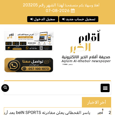
لهذا الشهر رقم
203205
أهلا وسهلا بكم متصفحنا
07-08-2026
تسجيل حساب جديد
سجيل الدخول
أخر الاخبار
ياسر القحطاني يعلن مغادرته beIN SPORTS بعد أربعة أعوام من الحضور الإعلامي