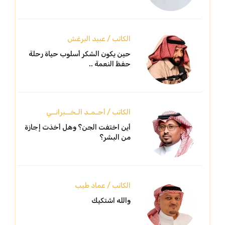
الكاتب / عبيد البرغش
حين يكون الشكر أسلوب حياة رحلة
حفظ النعمة ..
الكاتب / أحـمـد الـخــبرانــي
أين اختفت الجن؟ وهل أخذت إجازة
من البشر؟
الكاتب / عماد طيب
والله اشتكيك