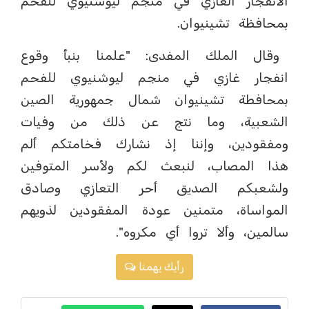
الانفجار الغازي في منجم ليوشنيوي للفحم
بمحافظة تشينيوان.
وقال الملك المفدى: "علمنا بنبأ وقوع
انفجار غازي في منجم ليوشنيوي للفحم
بمحافطة تشينيوان شمال جمهورية الصين
الشعبية، وما نتج عن ذلك من وفيات
ومفقودين، وإننا إذ نشارك فخامتكم ألم
هذا المصاب، لنبعث لكم ولأسر المتوفين
ولشعبكم الصديق أحر التعازي وصادق
المواساة، متمنين عودة المفقودين لذويهم
سالمين، وألا تروا أي مكروه".
رأيك يهمنا