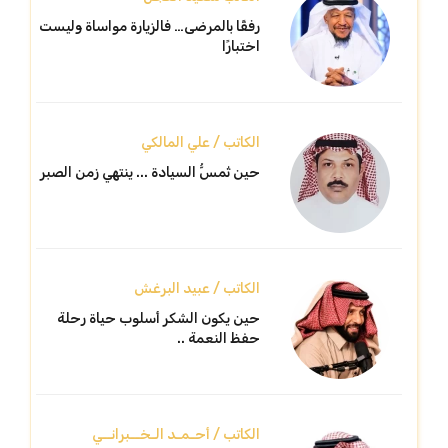
رفقًا بالمرضى… فالزيارة مواساة وليست
اختبارًا
الكاتب / علي المالكي
حين تُمسُّ السيادة ... ينتهي زمن الصبر
الكاتب / عبيد البرغش
حين يكون الشكر أسلوب حياة رحلة
حفظ النعمة ..
الكاتب / أحـمـد الـخــبرانــي