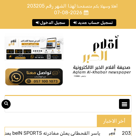
لهذا الشهر رقم
203205
أهلا وسهلا بكم متصفحنا
07-08-2026
تسجيل حساب جديد
سجيل الدخول
أخر الاخبار
ياسر القحطاني يعلن مغادرته beIN SPORTS بعد أربعة أعوام من الحضور الإعلامي