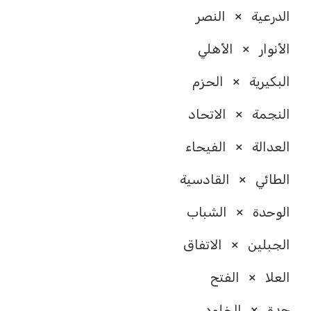
الدرعية × النصر
الأنوار × الأهلي
البكيرية × الحزم
النجمة × الاتحاد
العدالة × الفيحاء
الطائي × القادسية
الوحدة × الشباب
الجبلين × الاتفاق
العلا × الفتح
جدة × الخلود