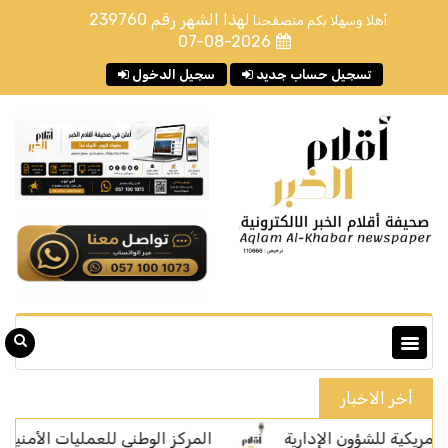
لهذا الشهر رقم
239760
أهلا وسهلا بكم متصفحنا
07-08-2026
تسجيل حساب جديد
سجيل الدخول
أخر الاخبار
لشؤون الإدارية
المركز الوطني للعمليات الأمنية يتلقى (2,733,359) اتصالًا عبر رقم الطوارئ الموحد (911) خلال شهر يوليو من عام 2026