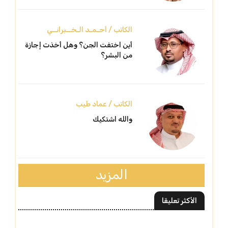
الكاتب / أحـمـد الـخــبرانــي
أين اختفت الجن؟ وهل أخذت إجازة
من البشر؟
الكاتب / عماد طيب
والله اشتكيك
المزيد
الأكثر تعليقا