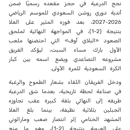
نجح الدرعية في حجز مقعده رسميًا ضمن
أندية دوري روشن السعودي للموسم الرياضي
2026-2027، بعد فوزه المثير على العلا
بنتيجة (2-1)، في المواجهة النهائية لملحق
الصعود «البلاي أوف» التي احتضنها ملعب
الأول بارك مساء السبت، ليؤكد الفريق
مشروعه التصاعدي ويضع اسمه بين كبار
الكرة السعودية للمرة الأولى.
ودخل الفريقان اللقاء بشعار الطموح والرغبة
في صناعة لحظة تاريخية، بعدما شق الدرعية
طريقه إلى النهائي بثقة كبيرة عقب تجاوزه
الجبلين بثلاثية نظيفة، بينما بلغ العلا
المشهد الختامي إثر انتصار صعب وماراثوني
على العروبة بنتيجة (2-1)، وهو ما منح