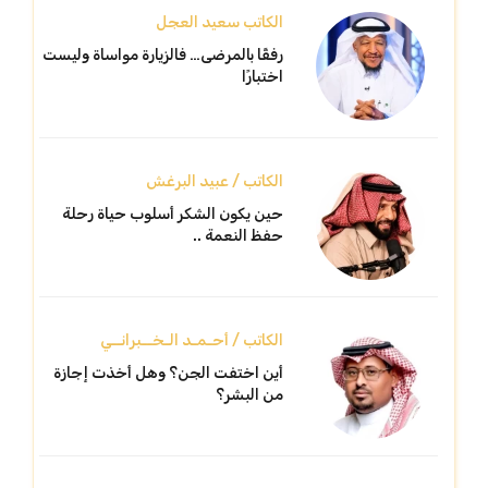
الكاتب سعيد العجل
رفقًا بالمرضى… فالزيارة مواساة وليست
اختبارًا
الكاتب / عبيد البرغش
حين يكون الشكر أسلوب حياة رحلة
حفظ النعمة ..
الكاتب / أحـمـد الـخــبرانــي
أين اختفت الجن؟ وهل أخذت إجازة
من البشر؟