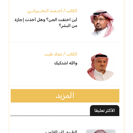
الكاتب / أحـمـد الـخــبرانــي
أين اختفت الجن؟ وهل أخذت إجازة
من البشر؟
الكاتب / عماد طيب
والله اشتكيك
المزيد
الأكثر تعليقا
الطريق إلى القلوب