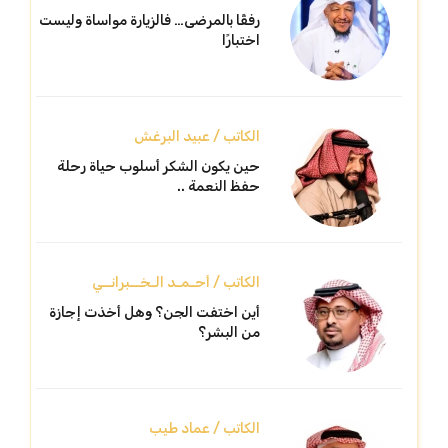
رفقًا بالمرضى… فالزيارة مواساة وليست
اختبارًا
الكاتب / عبيد البرغش
حين يكون الشكر أسلوب حياة رحلة
حفظ النعمة ..
الكاتب / أحـمـد الـخــبرانــي
أين اختفت الجن؟ وهل أخذت إجازة
من البشر؟
الكاتب / عماد طيب