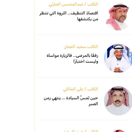
الكاتب / عبدالمحسن الحارثي
اقتصادُ التنظيف… الثروة التي تنتظر
من يكتشفها
الكاتب سعيد العجل
رفقًا بالمرضى… فالزيارة مواساة
وليست اختبارًا
الكاتب / علي المالكي
حين تُمسُّ السيادة ... ينتهي زمن
الصبر
الكاتب / عبيد البرغش