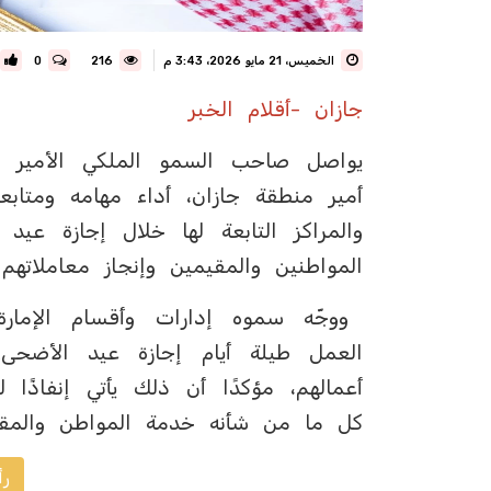
الخميس، 21 مايو 2026، 3:43 م
216
0
جازان -أقلام الخبر
يواصل صاحب السمو الملكي الأمير م
أمير منطقة جازان، أداء مهامه ومتاب
والمراكز التابعة لها خلال إجازة ع
المواطنين والمقيمين وإنجاز معاملاتهم 
ووجّه سموه إدارات وأقسام الإمارة و
العمل طيلة أيام إجازة عيد الأضحى؛
أعمالهم، مؤكدًا أن ذلك يأتي إنفاذًا ل
كل ما من شأنه خدمة المواطن والمقي
رأ