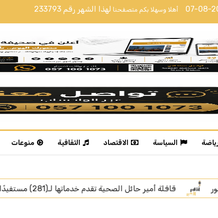
07-08-
لهذا الشهر رقم
233793
أهلا وسهلا بكم متصفحنا
رياضة
السياسة
الاقتصاد
الثقافية
منوعات
 بمحافظة الشملي
البيان المشترك 