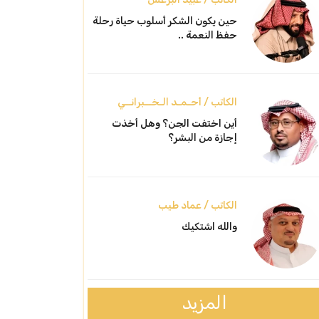
حين يكون الشكر أسلوب حياة رحلة
حفظ النعمة ..
الكاتب / أحـمـد الـخــبرانــي
أين اختفت الجن؟ وهل أخذت
إجازة من البشر؟
الكاتب / عماد طيب
والله اشتكيك
المزيد