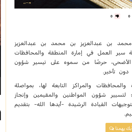
0
0
حمد بن عبدالعزيز بن محمد بن عبدالعزيز
عة سير العمل في إمارة المنطقة والمحافظات
يد الأضحى، حرصًا من سموه على تيسير شؤون
دون تأخير.
المحافظات والمراكز التابعة لها، بمواصلة
 لتسيير شؤون المواطنين والمقيمين وإنجاز
توجيهات القيادة الرشيدة -أيدها الله- بتقديم
م.
يك يهمنا