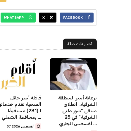
WHATSAPP
X
FACEBOOK
أخبار ذات صلة
"الأرصاد": عوالق ترابية
برعاية أمير المنطقة
قافلة أمير حائل
من منطقة
الشرقية.. انطلاق
الصحية تقدم خدماته
ملتقى "شور دلني
لـ(281) مستفيدًا
الشرقية" في 25
بمحافظة الشملي ...
أغسطس الجاري ...
07 أغسطس 2026