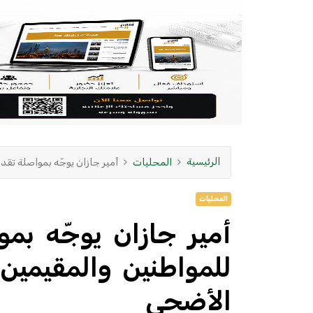
الرئيسية
المحليات
أمير جازان يوجّه بمواصلة تق
المحليات
أمير جازان يوجّه بم
للمواطنين والمقيمين
الأضحى