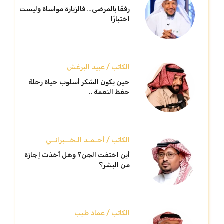
رفقًا بالمرضى… فالزيارة مواساة وليست
اختبارًا
الكاتب / عبيد البرغش
حين يكون الشكر أسلوب حياة رحلة
حفظ النعمة ..
الكاتب / أحـمـد الـخــبرانــي
أين اختفت الجن؟ وهل أخذت إجازة
من البشر؟
الكاتب / عماد طيب