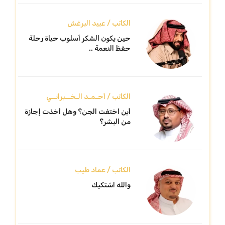
الكاتب / عبيد البرغش
حين يكون الشكر أسلوب حياة رحلة
حفظ النعمة ..
الكاتب / أحـمـد الـخــبرانــي
أين اختفت الجن؟ وهل أخذت إجازة
من البشر؟
الكاتب / عماد طيب
والله اشتكيك