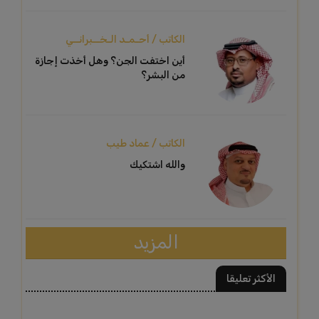
الكاتب / أحـمـد الـخــبرانــي
أين اختفت الجن؟ وهل أخذت إجازة
من البشر؟
الكاتب / عماد طيب
والله اشتكيك
المزيد
الأكثر تعليقا