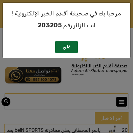
لهذا الشهر رقم
203205
أهلا وسهلا بكم متصفحنا
07-08-2026
مرحبا بك في صحيفة أقلام الخبر الإلكترونية !
تسجيل حساب جديد
سجيل الدخول
انت الزائر رقم
203205
غلق
أخر الاخبار
ياسر القحطاني يعلن مغادرته beIN SPORTS بعد أربعة أعوام من الحضور الإعلامي