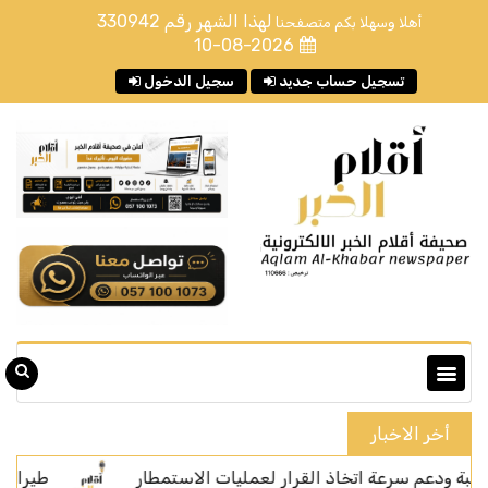
لهذا الشهر رقم
330942
أهلا وسهلا بكم متصفحنا
10-08-2026
تسجيل حساب جديد
سجيل الدخول
أخر الاخبار
سرعة اتخاذ القرار لعمليات الاستمطار
طيران ناس يوقّع ات