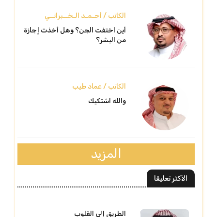
الكاتب / أحـمـد الـخــبرانــي
أين اختفت الجن؟ وهل أخذت إجازة
من البشر؟
الكاتب / عماد طيب
والله اشتكيك
المزيد
الأكثر تعليقا
الطريق إلى القلوب