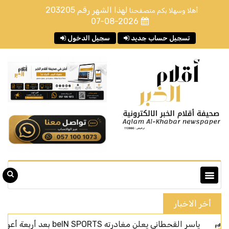
لهذا الشهر رقم
203205
أهلا وسهلا بكم متصفحنا
07-08-2026
تسجيل حساب جديد
سجيل الدخول
أخر الاخبار
 القحطاني يعلن مغادرته beIN SPORTS بعد أربعة أعوام من الحضور الإعلامي