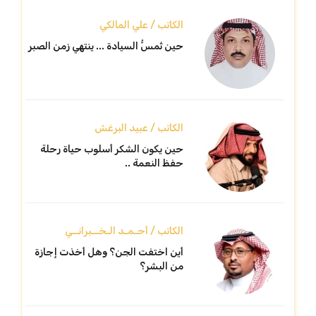
الكاتب / علي المالكي
حين تُمسُّ السيادة ... ينتهي زمن الصبر
الكاتب / عبيد البرغش
حين يكون الشكر أسلوب حياة رحلة
حفظ النعمة ..
الكاتب / أحـمـد الـخــبرانــي
أين اختفت الجن؟ وهل أخذت إجازة
من البشر؟