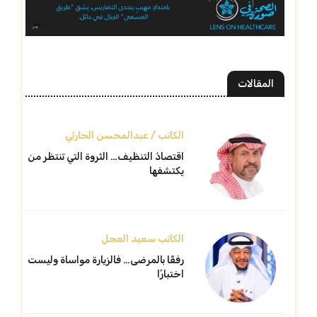
المقالات
الكاتب / عبدالمحسن الحارثي
اقتصادُ التنظيف… الثروة التي تنتظر من
يكتشفها
الكاتب سعيد العجل
رفقًا بالمرضى… فالزيارة مواساة وليست
اختبارًا