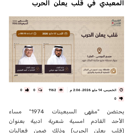
المعيدي في قلب يعلن الحرب
الخميس، 14 مايو 2026، 2:06 م
1162
0
0
0
يحتضن "مقهى السبعينات 1974" مساء
الأحد القادم امسية شعرية ادبية بعنوان
(قلب يعلن الحرب) وذلك ضمن فعاليات