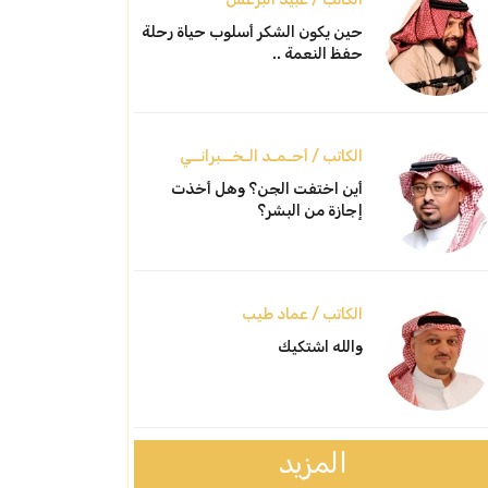
حين يكون الشكر أسلوب حياة رحلة
حفظ النعمة ..
الكاتب / أحـمـد الـخــبرانــي
أين اختفت الجن؟ وهل أخذت
إجازة من البشر؟
الكاتب / عماد طيب
والله اشتكيك
المزيد