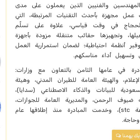
مهندسين والفنيين الذين يعملون على مدى
عمل مجهزة بأحدث التقنيات المرتبطة، التي
لحجاج في وقت قياسي، علاوة على تسلّم
لها، وتجهيزها حقائب متنقلة مزودة بأجهزة
ير أنظمة احتياطية؛ لضمان استمرارية العمل
وتسهيل أداء مناسكهم.
درة في عامها الثامن بالتعاون مع وزارات:
إعلام، والهيئة العامة للطيران المدني، وهيئة
سعودية للبيانات والذكاء الاصطناعي (سدايا)،
ة ضيوف الرحمن، والمديرية العامة للجوازات،
بالتكامل مع الشريك الرقمي (مجموعة stc)، وخدمت المبادرة منذ إطلاقها عام
يك يهمنا