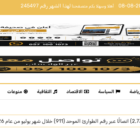
08-08-
لهذا الشهر رقم
245497
أهلا وسهلا بكم متصفحنا
رياضة
السياسة
الاقتصاد
الثقافية
منوعات
رئيس جمهورية تركيا يغادر ج