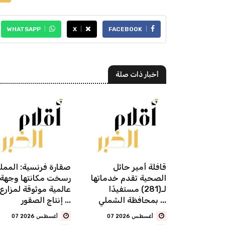
WHATSAPP
X
FACEBOOK
أخبار ذات صلة
 المنطقة
قافلة أمير حائل
صقارة فرنسية: الممل
نطلاق
الصحية تقدم خدماتها
رسخت مكانتها وجهة
 دلني
لـ(281) مستفيدًا
عالمية موثوقة لمزارع
الشرقية" في 25
بمحافظة الشملي ...
إنتاج الصقور ...
07 أغسطس 2026
07 أغسطس 2026