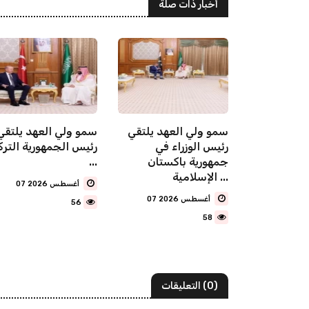
أخبار ذات صلة
شترك لقمة
سمو ولي العهد يلتقي
سمو ولي العهد يلتقي
ة للدفاع
رئيس الوزراء في
رئيس الجمهورية الترك
ن المملكة
جمهورية باكستان
...
الإسلامية ...
07 أغسطس 2026
07 أغسطس 2026
56
58
(0) التعليقات