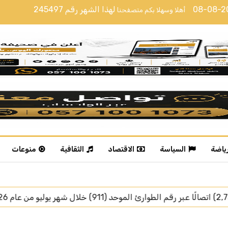
08-08-
لهذا الشهر رقم
245497
أهلا وسهلا بكم متصفحنا
رياضة
السياسة
الاقتصاد
الثقافية
منوعات
رئيس جمهورية تركيا يغادر جدة