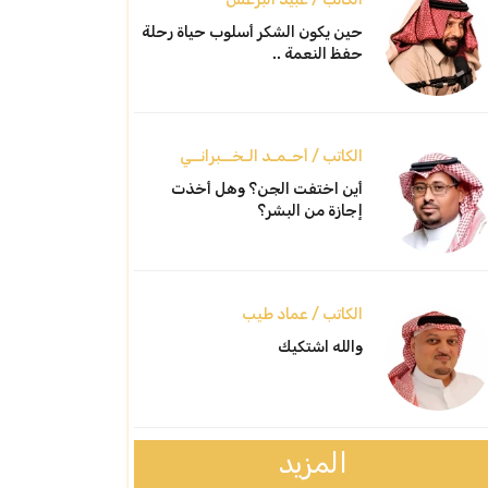
حين يكون الشكر أسلوب حياة رحلة
حفظ النعمة ..
الكاتب / أحـمـد الـخــبرانــي
أين اختفت الجن؟ وهل أخذت
إجازة من البشر؟
الكاتب / عماد طيب
والله اشتكيك
المزيد