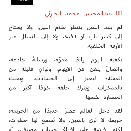
✍🏼 عبدالمحسن محمد الحارثي
لم يعد اللص ينتظر ظلام الليل، ولا يحتاج
إلى كسر بابٍ أو نافذة، ولا إلى التسلل عبر
الأزقة الخلفية.
يكفيه اليوم رابطٌ مموّه، ورسالةٌ خادعة،
واتصالٌ يتقن فن الإيهام، وثوانٍ قليلة من
الغفلة؛ ليعبر إلى الحسابات، ويعبث
بالمدخرات، ويترك خلفه خوفًا أكبر من
الخسارة نفسها.
لقد دخل العالم عصرًا جديدًا من الجريمة؛
جريمة لا تُرى بالعين، ولا تُسمع لها خطوات،
لكنها قادرة على إفراغ حسابٍ مصرفي، أو