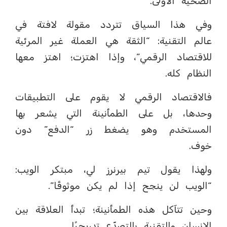
الضحية الأولى.
وفي هذا السياق تتردد مقولة لافتة في
عالم التقنية: “الثقة هي العملة غير المرئية
للاقتصاد الرقمي”، وإذا اهتزت؛ اهتز معها
النظام كله.
فالاقتصاد الرقمي لا يقوم على التطبيقات
وحدها، بل على الطمأنينة التي يشعر بها
المستخدم وهو يضغط زر “الدفع” دون
خوف.
ولهذا يقول تيم بيرنرز لي، مبتكر الويب:
“الويب لن ينجح إذا لم يكن موثوقًا”.
وحين تتآكل هذه الطمأنينة؛ تبدأ العلاقة بين
الإنسان والتقنية بالتصدّع تدريجيًا.