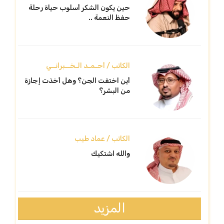
حين يكون الشكر أسلوب حياة رحلة
حفظ النعمة ..
الكاتب / أحـمـد الـخــبرانــي
أين اختفت الجن؟ وهل أخذت إجازة
من البشر؟
الكاتب / عماد طيب
والله اشتكيك
المزيد