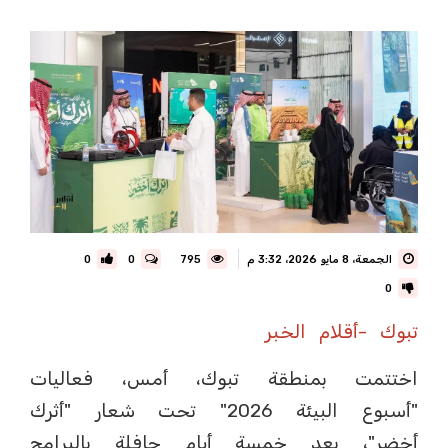
الجمعة، 8 مايو 2026، 3:32 م
795
0
0
0
تبوك -أقلام الخبر
اختتمت بمنطقة تبوك، أمس، فعاليات
"أسبوع البيئة 2026" تحت شعار "أثرك
أخضر"، بعد خمسة أيام حافلة بالبرامج