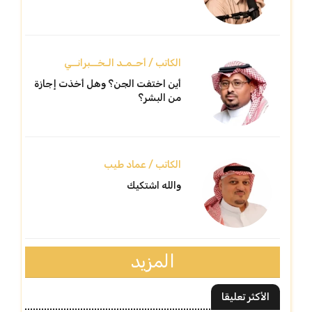
الكاتب / أحـمـد الـخــبرانــي
أين اختفت الجن؟ وهل أخذت إجازة
من البشر؟
الكاتب / عماد طيب
والله اشتكيك
المزيد
الأكثر تعليقا