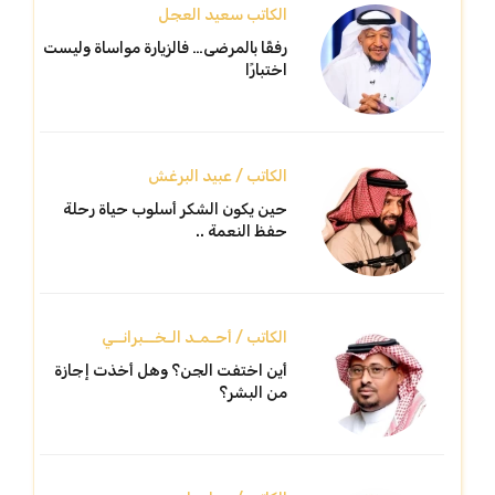
الكاتب سعيد العجل
رفقًا بالمرضى… فالزيارة مواساة وليست
اختبارًا
الكاتب / عبيد البرغش
حين يكون الشكر أسلوب حياة رحلة
حفظ النعمة ..
الكاتب / أحـمـد الـخــبرانــي
أين اختفت الجن؟ وهل أخذت إجازة
من البشر؟