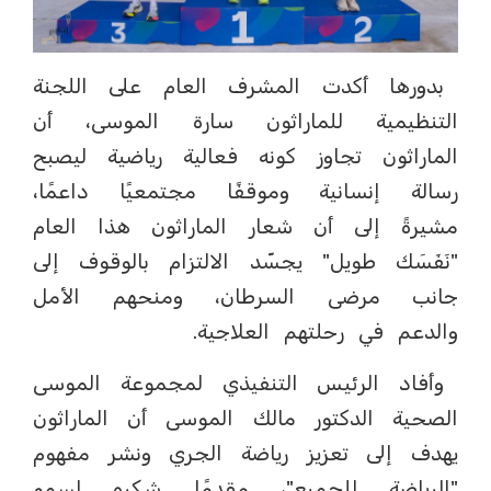
بدورها أكدت المشرف العام على اللجنة
التنظيمية للماراثون سارة الموسى، أن
الماراثون تجاوز كونه فعالية رياضية ليصبح
رسالة إنسانية وموقفًا مجتمعيًا داعمًا،
مشيرةً إلى أن شعار الماراثون هذا العام
"نَفَسَك طويل" يجسّد الالتزام بالوقوف إلى
جانب مرضى السرطان، ومنحهم الأمل
والدعم في رحلتهم العلاجية.
وأفاد الرئيس التنفيذي لمجموعة الموسى
الصحية الدكتور مالك الموسى أن الماراثون
يهدف إلى تعزيز رياضة الجري ونشر مفهوم
"الرياضة للجميع"، مقدمًا شكره لسمو