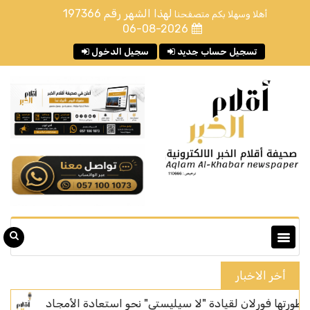
لهذا الشهر رقم
197366
أهلا وسهلا بكم متصفحنا
06-08-2026
تسجيل حساب جديد
سجيل الدخول
أخر الاخبار
رلان لقيادة "لا سيليستي" نحو استعادة الأمجاد
"الأرصاد"