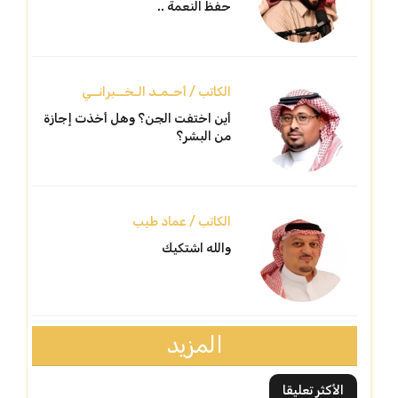
حفظ النعمة ..
الكاتب / أحـمـد الـخــبرانــي
أين اختفت الجن؟ وهل أخذت إجازة
من البشر؟
الكاتب / عماد طيب
والله اشتكيك
المزيد
الأكثر تعليقا