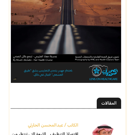
المقالات
الكاتب / عبدالمحسن الحارثي
اقتصادُ التنظيف… الثروة التي تنتظر من