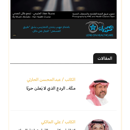
المقالات
الكاتب / عبدالمحسن الحارثي
مكّة.. الردع الذي لا يُعلن حربًا
الكاتب / علي المالكي