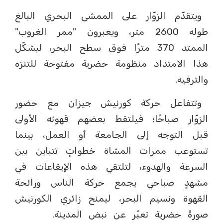
ويتقدّم الزوّار على الممشى البحري البالغ
طوله 2600 متر، ويعبرون "ممر الغروب"
الممتد 370 مترًا فوق سطح البحر، ليشكّل
هذا الامتداد منظومة حضرية مفتوحة للتنزه
والترفيه.
وتتفاعل حركة كورنيش جيزان مع حضور
الزوّار صباحًا؛ فيلتقط بعضهم قهوته الأولى
قبل التوجه إلى الجامعة أو العمل، بينما
تستوعب ممرات المشاة خطواتٍ تتباين بين
السرعة والهدوء، لتلتقي هذه الإيقاعات في
مشهدٍ صباحي يجمع حركة الناس ورائحة
القهوة ونسيم البحر، ليمنح زائري الكورنيش
صورةً حضرية تعبّر عن نبض المدينة.