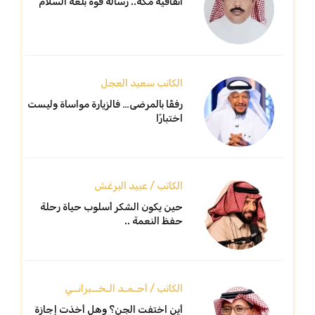
اتفاقية مكة.. رسالة قوة بلغة السلام
الكاتب سعيد العجل
رفقًا بالمرضى… فالزيارة مواساة وليست
اختبارًا
الكاتب / عبيد البرغش
حين يكون الشكر أسلوب حياة رحلة
حفظ النعمة ..
الكاتب / أحـمـد الـخــبرانــي
أين اختفت الجن؟ وهل أخذت إجازة