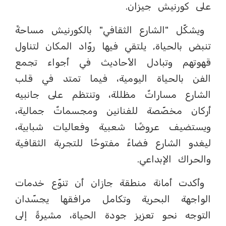
على كورنيش جيزان.
ويشكّل "الشارع الثقافي" بالكورنيش مساحةً
تنبض بالحياة, يلتقي فيها روّاد المكان لتناول
قهوتهم وتبادل الأحاديث في أجواء تجمع
الفن بالحياة اليومية، فيما تمتد في قلب
الشارع مساراتٌ مظللة، وتنتظم على جانبيه
أركان مخصّصة للفنانين ومجسماتٌ جمالية،
ويستضيف عروضًا شعبية وفعاليات شبابية،
ليغدو الشارع فضاءً مفتوحًا للتجربة الثقافية
والحراك الإبداعي.
وأكدت أمانة منطقة جازان أن تنوّع خدمات
الواجهة البحرية وتكامل مرافقها يجسّدان
التوجه نحو تعزيز جودة الحياة، مشيرةً إلى