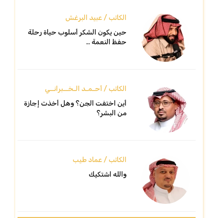
الكاتب / عبيد البرغش
حين يكون الشكر أسلوب حياة رحلة
حفظ النعمة ..
الكاتب / أحـمـد الـخــبرانــي
أين اختفت الجن؟ وهل أخذت إجازة
من البشر؟
الكاتب / عماد طيب
والله اشتكيك