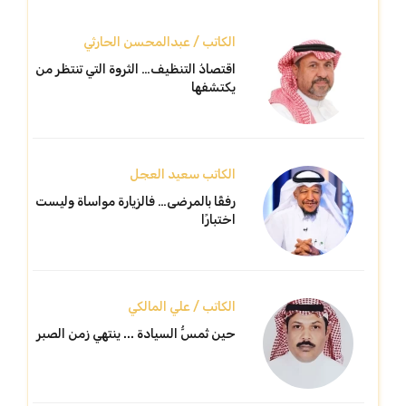
الكاتب / عبدالمحسن الحارثي
اقتصادُ التنظيف… الثروة التي تنتظر من
يكتشفها
الكاتب سعيد العجل
رفقًا بالمرضى… فالزيارة مواساة وليست
اختبارًا
الكاتب / علي المالكي
حين تُمسُّ السيادة ... ينتهي زمن الصبر