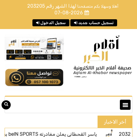
لهذا الشهر رقم
203205
أهلا وسهلا بكم متصفحنا
07-08-2026
تسجيل حساب جديد
سجيل الدخول
أخر الاخبار
ياسر القحطاني يعلن مغادرته beIN SPORTS بعد أربعة أعوام من الحضور الإعلامي