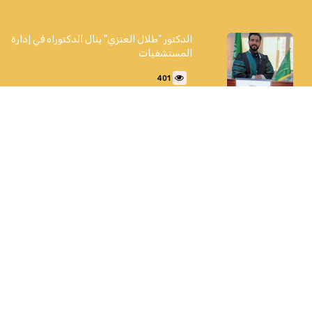
الدكتور "طلال العنزي" ينال الدكتوراه في إدارة
المستشفيات
401
"الغذاء والدواء" تعتمد تسجيل مستحضر
"فاوندايو" لعلاج السمنة وزيادة الوزن
المصحوبة بعوامل خطر صحية
285
"ريف السعودية": استمرار العمل في تنفيذ 5
مشاريع تنموية بقطاع البن في جازان وعسير
والباحة وقُرب اكتمالها قبل نهاية العام
الجاري
247