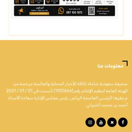
معلومات عنا
صحيفة سعودية شاملة لكافة الأخبار المحلية والعالمية مرخصة من
الهيئة العامة لتنظيم الإعلام رقم (1100666) تأسست في 01 / 01 / 2021
م مقرها الرئيسي العاصمة الرياض. رئيس مجلس الإدارة سعادة الأستاذ
أحمد بن محمد الخبراني.