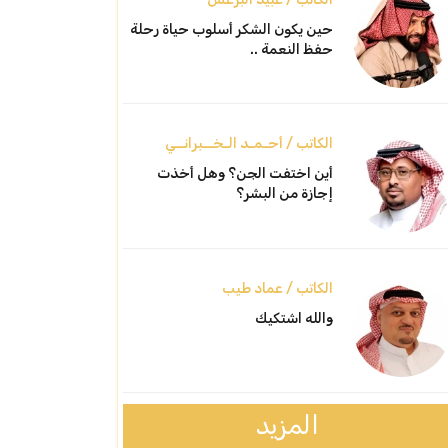
حين يكون الشكر أسلوب حياة رحلة
حفظ النعمة ..
الكاتب / أحـمـد الـخــبرانــي
أين اختفت الجن؟ وهل أخذت
إجازة من البشر؟
الكاتب / عماد طيب
والله اشتكيك
المزيد