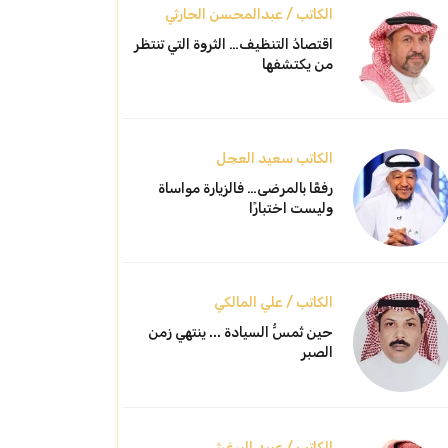
الكاتب / عبدالمحسن الحارثي
اقتصادُ التنظيف… الثروة التي تنتظر
من يكتشفها
الكاتب سعيد العجل
رفقًا بالمرضى… فالزيارة مواساة
وليست اختبارًا
الكاتب / علي المالكي
حين تُمسُّ السيادة ... ينتهي زمن
الصبر
الكاتب / عبيد البرغش