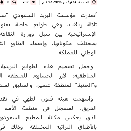
الجمعة، 14 نوفمبر 2025، 7:23 م
289
0
أصدرت مؤسسة البريد السعودي "سبل
ثلاثة ريالات، وهي طوابع خاصة بفن
الإستراتيجية بين سبل ووزارة الثقافة
بمختلف مكوناتها، وإضفاء الطابع الث
الوطني للمملكة.
وحمل تصميم هذه الطوابع البريدية ا
المناطقية: الأرز الحساوي للمنطقة ال
و"الحنيذ" لمنطقة عسير، والسليق لمنط
وأسهمت هيئة فنون الطهي في تقدي
العريق، المسجل في منظمة الأمم المتح
الذي يعكس مكانة المطبخ السعودي، 
بالأطباق التراثية المختلفة, وذلك في