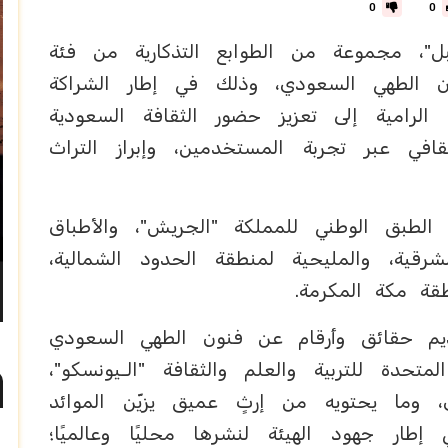
0
0
"، مجموعة من الطوابع التذكارية من فئة
ون الطهي السعودي، وذلك في إطار الشراكة
 الرامية إلى تعزيز حضور الثقافة السعودية
قافي عبر تجربة المستخدمين، وإبراز التراث
لطبق الوطني للمملكة "الجريش"، والأطباق
شرقية، والمليحية لمنطقة الحدود الشمالية،
قة مكة المكرمة.
م حقائق وأرقام عن فنون الطهي السعودي
دة للتربية والعلم والثقافة ‏"الـيونسكو"،
وما يحتويه من إرثٍ عميق يزيّن الموائد
 إطار جهود الهيئة لنشرها محليًا وعالميًا؛