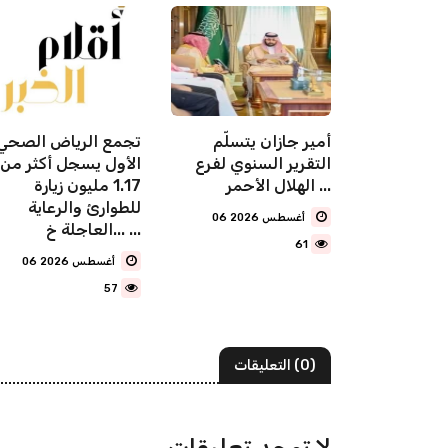
 البلديات
أمير جازان يتسلّم
تجمع الرياض الصحي
انطلاق
التقرير السنوي لفرع
الأول يسجل أكثر من
رض
الهلال الأحمر ...
1.17 مليون زيارة
لعقاري
للطوارئ والرعاية
06 أغسطس 2026
العاجلة خ... ...
61
06 أغسطس 2026
57
(0) التعليقات