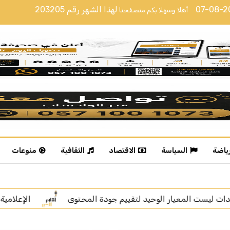
07-08-
لهذا الشهر رقم
203205
أهلا وسهلا بكم متصفحنا
رياضة
السياسة
الاقتصاد
الثقافية
منوعات
الإعلامية خديجة الوعل تنال “زمالة الإعلام الرقمي”