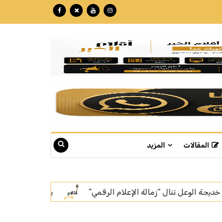
المقالات
المزيد
بتكللة تجاوزت الـ 60 مليون ريال.. "نبع" تبوك تنهي تركيب أسرع خط إنتاج للمياه في العالم