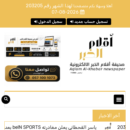
لهذا الشهر رقم
203205
أهلا وسهلا بكم متصفحنا
07-08-2026
تسجيل حساب جديد
سجيل الدخول
أخر الاخبار
ياسر القحطاني يعلن مغادرته beIN SPORTS بعد أربعة أعوام من الحضور الإعلامي