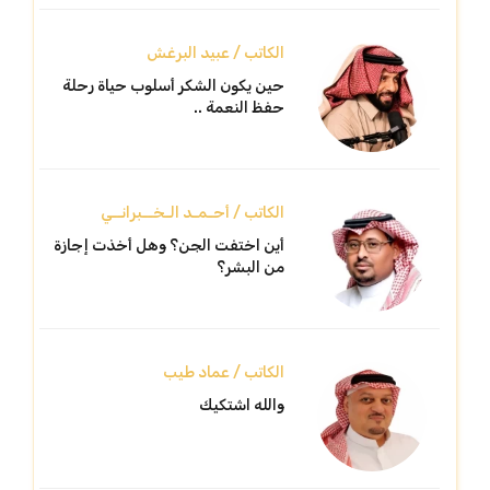
الكاتب / عبيد البرغش
حين يكون الشكر أسلوب حياة رحلة
حفظ النعمة ..
الكاتب / أحـمـد الـخــبرانــي
أين اختفت الجن؟ وهل أخذت إجازة
من البشر؟
الكاتب / عماد طيب
والله اشتكيك