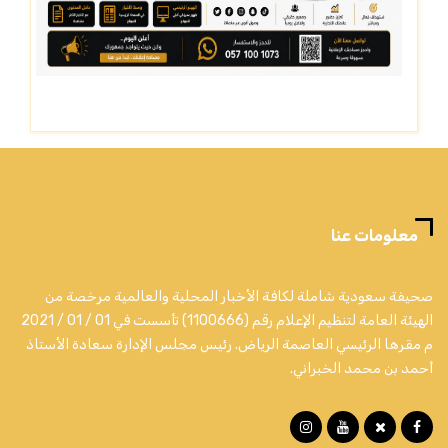
معلومات عنا
صحيفة سعودية شاملة لكافة الأخبار المحلية والعالمية مرخصة من
الهيئة العامة لتنظيم الإعلام رقم (1100666) تأسست في 01 / 01 / 2021
م مقرها الرئيسي العاصمة الرياض. رئيس مجلس الإدارة سعادة الأستاذ
أحمد بن محمد الخبراني.