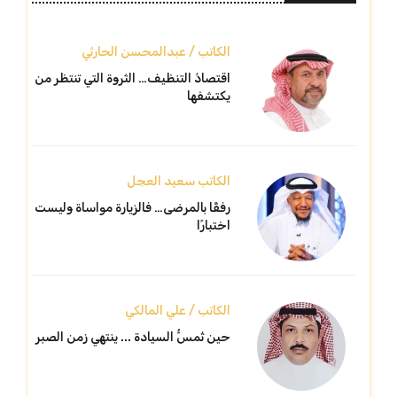
الكاتب / عبدالمحسن الحارثي
اقتصادُ التنظيف… الثروة التي تنتظر من
يكتشفها
الكاتب سعيد العجل
رفقًا بالمرضى… فالزيارة مواساة وليست
اختبارًا
الكاتب / علي المالكي
حين تُمسُّ السيادة ... ينتهي زمن الصبر