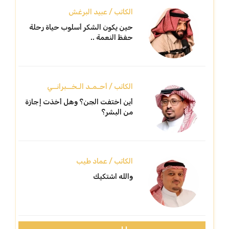
الكاتب / عبيد البرغش
حين يكون الشكر أسلوب حياة رحلة
حفظ النعمة ..
الكاتب / أحـمـد الـخــبرانــي
أين اختفت الجن؟ وهل أخذت إجازة
من البشر؟
الكاتب / عماد طيب
والله اشتكيك