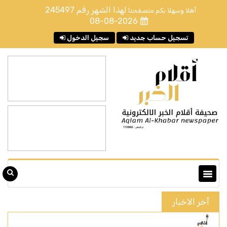
لهذا الشهر رقم
245497
أهلا وسهلا بكم متصفحنا
08-08-2026
تسجيل حساب جديد
سجيل الدخول
أخر الاخبار