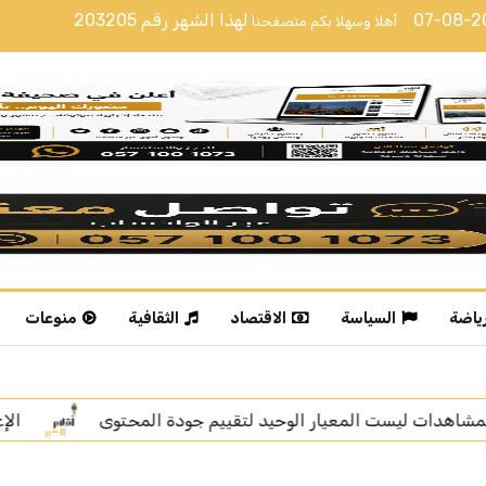
07-08-
لهذا الشهر رقم
203205
أهلا وسهلا بكم متصفحنا
رياضة
السياسة
الاقتصاد
الثقافية
منوعات
ة المحتوى
الإعلامية خديجة الوعل تنال “زمالة الإعلام الرق