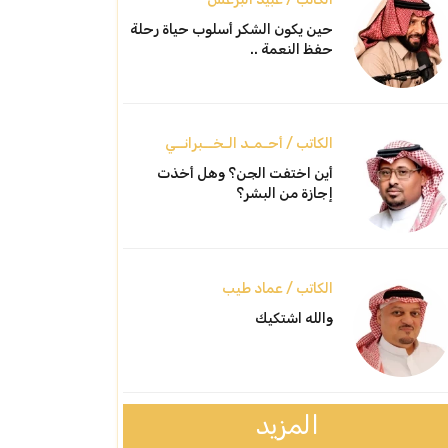
حين يكون الشكر أسلوب حياة رحلة
حفظ النعمة ..
الكاتب / أحـمـد الـخــبرانــي
أين اختفت الجن؟ وهل أخذت
إجازة من البشر؟
الكاتب / عماد طيب
والله اشتكيك
المزيد