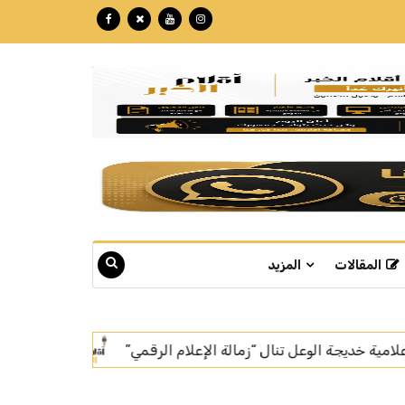
المقالات
المزيد
مي”
بتكللة تجاوزت الـ 60 مليون ريال.. "نبع" تبوك تنهي تركيب أسرع خط إنتاج للمياه في العالم