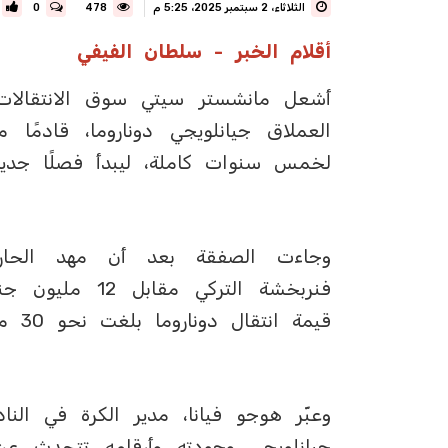
الثلاثاء، 2 سبتمبر 2025، 5:25 م
478
0
أقلام الخبر - سلطان الفيفي
أشعل مانشستر سيتي سوق الانتقالات ا
العملاق جيانلويجي دوناروما، قادمًا
لخمس سنوات كاملة، ليبدأ فصلًا جديد
وجاءت الصفقة بعد أن مهد الحارس
فنربخشة التركي 
قيمة انتقال دوناروما بلغت نحو 30 مليون جنيه إسترليني (40.5 مليون دولار).
وعبّر هوجو فيانا، مدير الكرة في النا
جيانلويجي وجودته وأرقامه تتحدث عن 