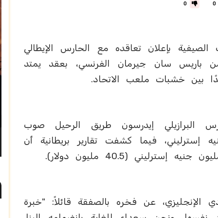
0
0
لصيفية بإعلان تعاقده مع الحارس الإيطالي
 من باريس سان جيرمان الفرنسي، بعقد يمتد
ًا بين خشبات ملعب الاتحاد.
 البرازيلي إيدرسون طريق الرحيل صوب
مقابل 12 مليون جنيه إسترليني، فيما كشفت تقارير بريطانية أن
دي الإنجليزي، عن فخره بالصفقة قائلاً: "خبرة
نفسها، ونحن سعداء للغاية بانضمامه إلينا.