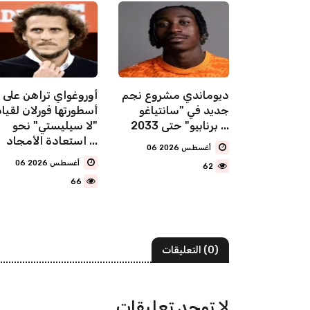
تركي يعلن
ديوماندي مشروع نجم
أوروغواي تراهن على
قائد
جديد في "سانتياغو
أسطورتها فورلان لقيا
ر محمد
برنابيو" حتى 2033 ...
"لا سيليستي" نحو
ا من
استعادة الأمجاد ...
06 أغسطس 2026
06 أغسطس 2026
62
66
(0) التعليقات
لا توجد تعليقات