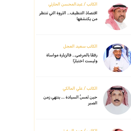
الكاتب / عبدالمحسن الحارثي
اقتصادُ التنظيف… الثروة التي تنتظر
من يكتشفها
الكاتب سعيد العجل
رفقًا بالمرضى… فالزيارة مواساة
وليست اختبارًا
الكاتب / علي المالكي
حين تُمسُّ السيادة ... ينتهي زمن
الصبر
الكاتب / عبيد البرغش