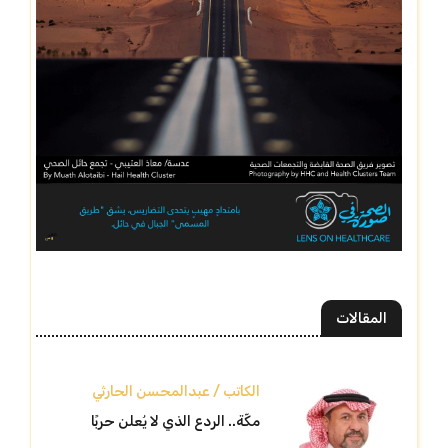
المقالات
الكاتب / عبدالمحسن الحارثي
مكّة.. الردع الذي لا يُعلن حربًا