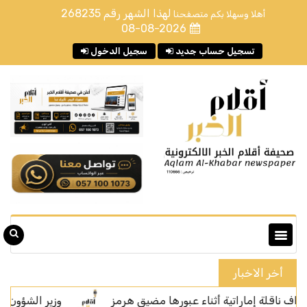
لهذا الشهر رقم
268235
أهلا وسهلا بكم متصفحنا
08-08-2026
تسجيل حساب جديد
سجيل الدخول
أخر الاخبار
إماراتية أثناء عبورها مضيق هرمز
وزير الشؤون الإسلامية يفت