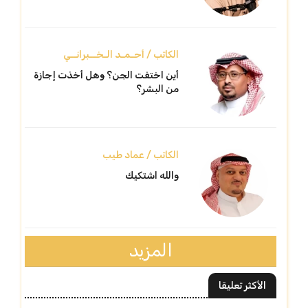
الكاتب / أحـمـد الـخــبرانــي
أين اختفت الجن؟ وهل أخذت إجازة
من البشر؟
الكاتب / عماد طيب
والله اشتكيك
المزيد
الأكثر تعليقا