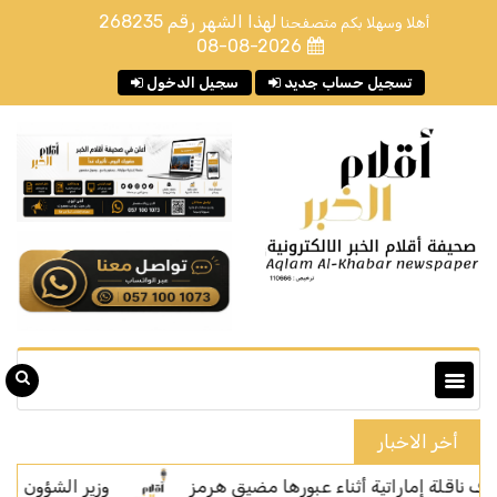
لهذا الشهر رقم
268235
أهلا وسهلا بكم متصفحنا
08-08-2026
تسجيل حساب جديد
سجيل الدخول
أخر الاخبار
ماراتية أثناء عبورها مضيق هرمز
وزير الشؤون الإسلامية يفتت