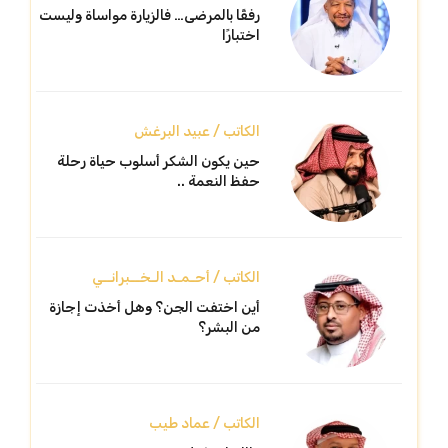
رفقًا بالمرضى… فالزيارة مواساة وليست
اختبارًا
الكاتب / عبيد البرغش
حين يكون الشكر أسلوب حياة رحلة
حفظ النعمة ..
الكاتب / أحـمـد الـخــبرانــي
أين اختفت الجن؟ وهل أخذت إجازة
من البشر؟
الكاتب / عماد طيب