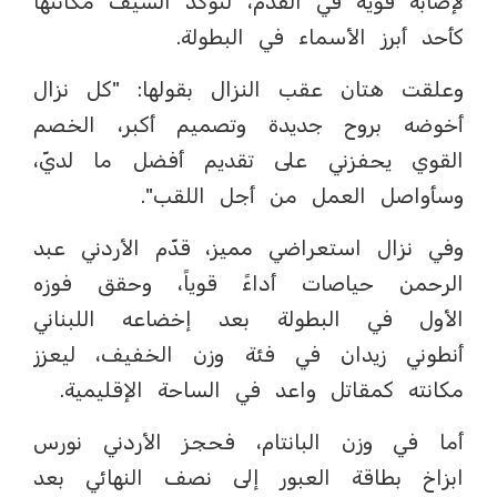
لإصابة قوية في القدم، لتؤكد السيف مكانتها
كأحد أبرز الأسماء في البطولة.
وعلقت هتان عقب النزال بقولها: "كل نزال
أخوضه بروح جديدة وتصميم أكبر، الخصم
القوي يحفزني على تقديم أفضل ما لديّ،
وسأواصل العمل من أجل اللقب".
وفي نزال استعراضي مميز، قدّم الأردني عبد
الرحمن حياصات أداءً قوياً، وحقق فوزه
الأول في البطولة بعد إخضاعه اللبناني
أنطوني زيدان في فئة وزن الخفيف، ليعزز
مكانته كمقاتل واعد في الساحة الإقليمية.
أما في وزن البانتام، فحجز الأردني نورس
ابزاخ بطاقة العبور إلى نصف النهائي بعد