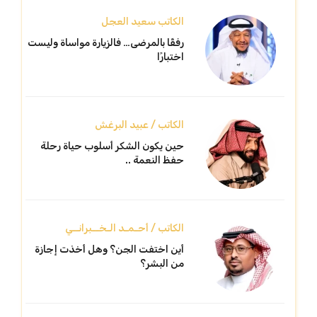
الكاتب سعيد العجل
رفقًا بالمرضى… فالزيارة مواساة وليست
اختبارًا
الكاتب / عبيد البرغش
حين يكون الشكر أسلوب حياة رحلة
حفظ النعمة ..
الكاتب / أحـمـد الـخــبرانــي
أين اختفت الجن؟ وهل أخذت إجازة
من البشر؟