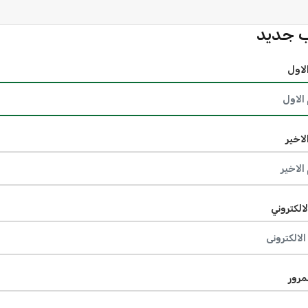
 جديد
لاول
لاخير
لالكتروني
مرور