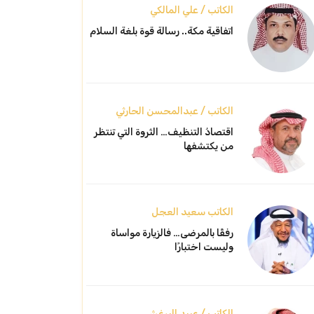
الكاتب / علي المالكي
اتفاقية مكة.. رسالة قوة بلغة السلام
الكاتب / عبدالمحسن الحارثي
اقتصادُ التنظيف… الثروة التي تنتظر
من يكتشفها
الكاتب سعيد العجل
رفقًا بالمرضى… فالزيارة مواساة
وليست اختبارًا
الكاتب / عبيد البرغش