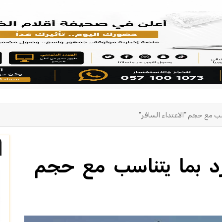
ب مع حجم "الاعتداء السافر"
د بما يتناسب مع حجم