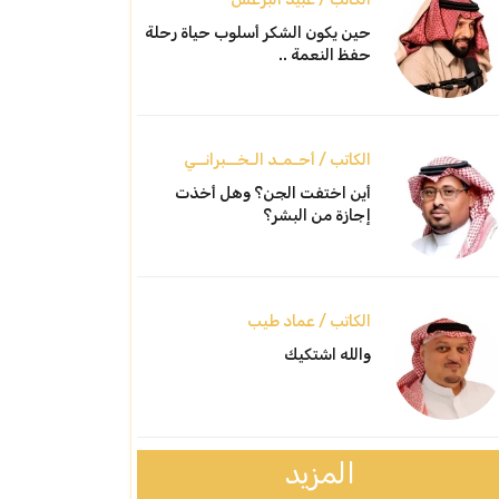
حين يكون الشكر أسلوب حياة رحلة
حفظ النعمة ..
الكاتب / أحـمـد الـخــبرانــي
أين اختفت الجن؟ وهل أخذت
إجازة من البشر؟
الكاتب / عماد طيب
والله اشتكيك
المزيد