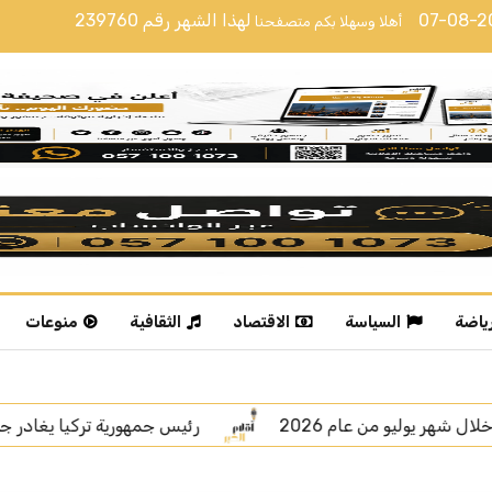
07-08-
لهذا الشهر رقم
239760
أهلا وسهلا بكم متصفحنا
رياضة
السياسة
الاقتصاد
الثقافية
منوعات
مهورية تركيا يغادر جدة
اتفاقية مكة.. رسالة قوة بلغة السل