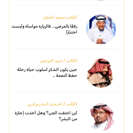
الكاتب سعيد العجل
رفقًا بالمرضى… فالزيارة مواساة وليست
اختبارًا
الكاتب / عبيد البرغش
حين يكون الشكر أسلوب حياة رحلة
حفظ النعمة ..
الكاتب / أحـمـد الـخــبرانــي
أين اختفت الجن؟ وهل أخذت إجازة
من البشر؟