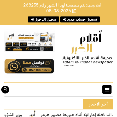
لهذا الشهر رقم
268235
أهلا وسهلا بكم متصفحنا
08-08-2026
تسجيل حساب جديد
سجيل الدخول
أخر الاخبار
ة إماراتية أثناء عبورها مضيق هرمز
وزير الشؤون الإسلامية ي