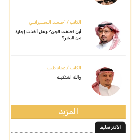
الكاتب / أحـمـد الـخــبرانــي
أين اختفت الجن؟ وهل أخذت إجازة
من البشر؟
الكاتب / عماد طيب
والله اشتكيك
المزيد
الأكثر تعليقا