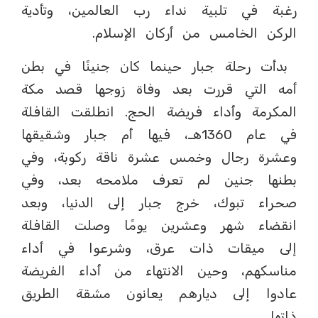
رغبة في تلبية نداء رب العالمين، وتأدية
الركن الخامس من أركان الإسلام.
بدأت رحلة جبار حينما كان جنينًا في بطن
أمه التي قررت بعد وفاة زوجها قصد مكة
المكرمة وأداء فريضة الحج. انطلقت القافلة
في عام 1360هـ، فيها أم جبار وشقيقها
وعشرة رجال وخمس عشرة ناقة ركوبة، وفي
بطنها جنين لم تعرف ملامحه بعد، وفي
صحراء تبوك، خرج جبار إلى الدنيا، وبعد
انقضاء شهر وعشرين يومًا وصلت القافلة
إلى ميقات ذات عرق، وشرعوا في أداء
مناسكهم، وحين الانتهاء من أداء الفريضة
عادوا إلى ديارهم يعانون مشقة الطريق
ذاتها.