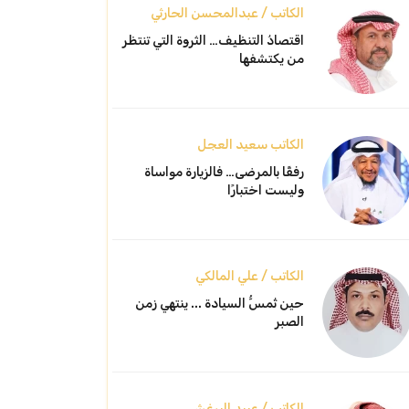
الكاتب / عبدالمحسن الحارثي
اقتصادُ التنظيف… الثروة التي تنتظر
من يكتشفها
الكاتب سعيد العجل
رفقًا بالمرضى… فالزيارة مواساة
وليست اختبارًا
الكاتب / علي المالكي
حين تُمسُّ السيادة ... ينتهي زمن
الصبر
الكاتب / عبيد البرغش