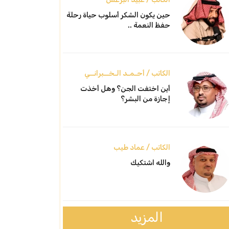
حين يكون الشكر أسلوب حياة رحلة
حفظ النعمة ..
الكاتب / أحـمـد الـخــبرانــي
أين اختفت الجن؟ وهل أخذت
إجازة من البشر؟
الكاتب / عماد طيب
والله اشتكيك
المزيد