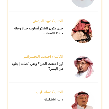
الكاتب / عبيد البرغش
حين يكون الشكر أسلوب حياة رحلة
حفظ النعمة ..
الكاتب / أحـمـد الـخــبرانــي
أين اختفت الجن؟ وهل أخذت إجازة
من البشر؟
الكاتب / عماد طيب
والله اشتكيك