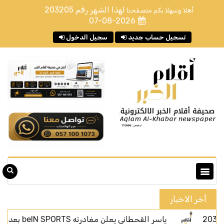
لهذا الشهر رقم
203205
أهلا وسهلا بكم متصفحنا
07-08-2026
تسجيل حساب جديد
سجيل الدخول
أخر الاخبار
ياسر القحطاني يعلن مغادرته beIN SPORTS بعد أربعة أعوام من الحضور الإعلامي