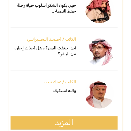
حين يكون الشكر أسلوب حياة رحلة
حفظ النعمة ..
الكاتب / أحـمـد الـخــبرانــي
أين اختفت الجن؟ وهل أخذت إجازة
من البشر؟
الكاتب / عماد طيب
والله اشتكيك
المزيد