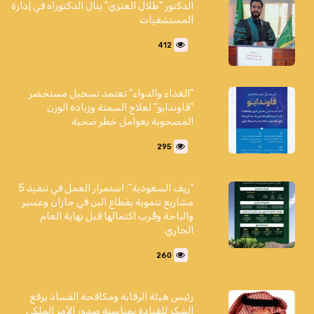
الدكتور "طلال العنزي" ينال الدكتوراه في إدارة
المستشفيات
412
"الغذاء والدواء" تعتمد تسجيل مستحضر
"فاوندايو" لعلاج السمنة وزيادة الوزن
المصحوبة بعوامل خطر صحية
295
"ريف السعودية": استمرار العمل في تنفيذ 5
مشاريع تنموية بقطاع البن في جازان وعسير
والباحة وقُرب اكتمالها قبل نهاية العام
الجاري
260
رئيس هيئة الرقابة ومكافحة الفساد يرفع
الشكر للقيادة بمناسبة صدور الأمر الملكي