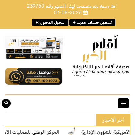
لهذا الشهر رقم
239760
أهلا وسهلا بكم متصفحنا
07-08-2026
تسجيل حساب جديد
سجيل الدخول
أخر الاخبار
ة للشؤون الإدارية
المركز الوطني للعمليات الأمنية يتلقى (2,733,359) اتصالًا عبر رقم الطوارئ الموحد (911) خلال شهر يوليو من عام 2026