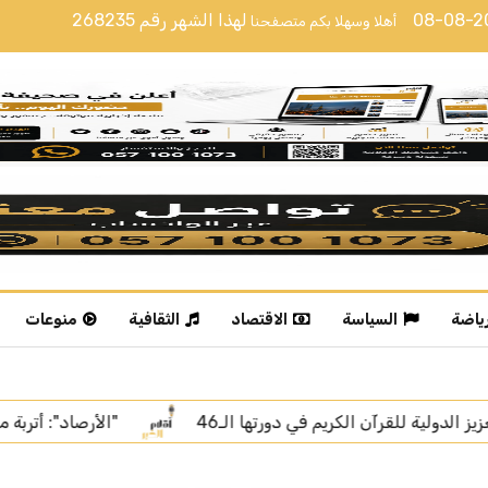
08-08-
لهذا الشهر رقم
268235
أهلا وسهلا بكم متصفحنا
رياضة
السياسة
الاقتصاد
الثقافية
منوعات
"الأرصاد": أتربة مثارة ورياح نشطة على منطقة نجران