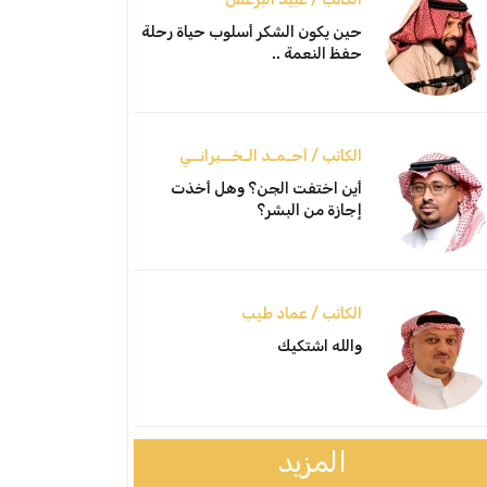
حين يكون الشكر أسلوب حياة رحلة
حفظ النعمة ..
الكاتب / أحـمـد الـخــبرانــي
أين اختفت الجن؟ وهل أخذت
إجازة من البشر؟
الكاتب / عماد طيب
والله اشتكيك
المزيد