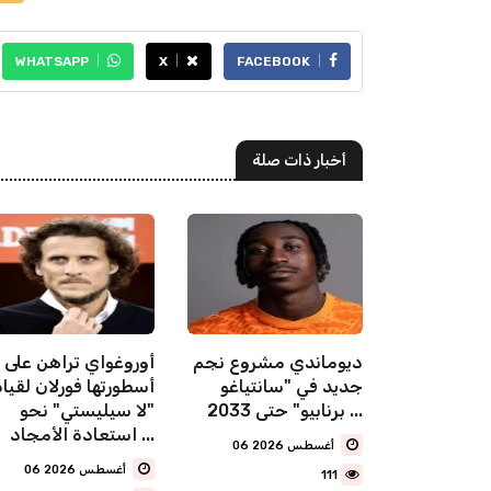
WHATSAPP
X
FACEBOOK
أخبار ذات صلة
تركي يعلن
ديوماندي مشروع نجم
أوروغواي تراهن على
قائد
جديد في "سانتياغو
أسطورتها فورلان لقيا
ر محمد
برنابيو" حتى 2033 ...
"لا سيليستي" نحو
ا من
استعادة الأمجاد ...
06 أغسطس 2026
06 أغسطس 2026
111