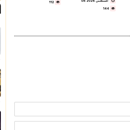
06 أغسطس 2026
112
144