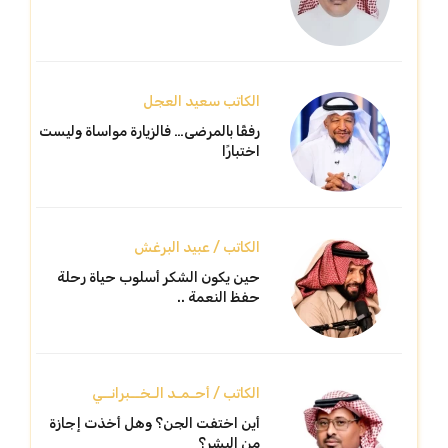
الكاتب سعيد العجل
رفقًا بالمرضى… فالزيارة مواساة وليست
اختبارًا
الكاتب / عبيد البرغش
حين يكون الشكر أسلوب حياة رحلة
حفظ النعمة ..
الكاتب / أحـمـد الـخــبرانــي
أين اختفت الجن؟ وهل أخذت إجازة
من البشر؟