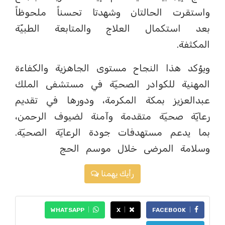
واستقرت الحالتان وشهدتا تحسناً ملحوظاً
بعد استكمال العلاج والمتابعة الطبيّة
المكثفة.
ويؤكد هذا النجاح مستوى الجاهزية والكفاءة
المهنية للكوادر الصحيٓة في مستشفى الملك
عبدالعزيز بمكة المكرمة، ودورها في تقديم
رعايٓٓٓة صحيٓة متقدمة وآمنة لضيوف الرحمن،
بما يدعم مستهدفات جودة الرعايٓة الصحيٓة.
وسلامة المرضى خلال موسم الحج
رأيك يهمنا
WHATSAPP
X
FACEBOOK