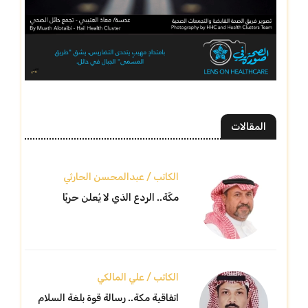
المقالات
الكاتب / عبدالمحسن الحارثي
مكّة.. الردع الذي لا يُعلن حربًا
الكاتب / علي المالكي
اتفاقية مكة.. رسالة قوة بلغة السلام