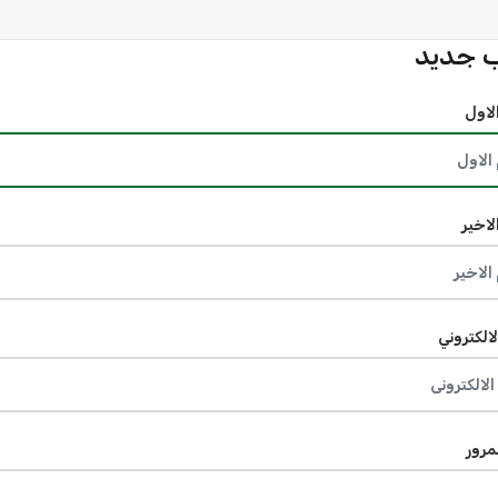
 جديد
لاول
لاخير
لالكتروني
مرور