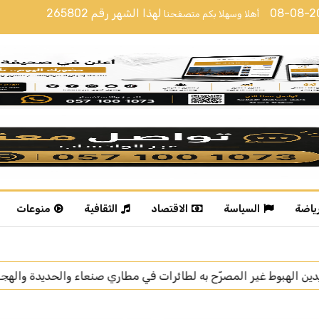
08-08-
لهذا الشهر رقم
265802
أهلا وسهلا بكم متصفحنا
رياضة
السياسة
الاقتصاد
الثقافية
منوعات
 صنعاء والحديدة والهجمات بالصواريخ التي شنها الحوثيون على الممل