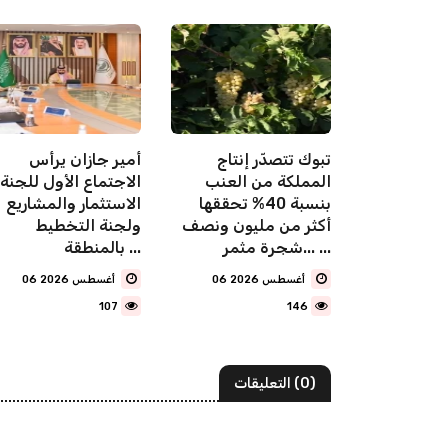
"البلديات والإسكان":
تبوك تتصدّر إنتاج
أمير جازان يرأس
متر مربع من
المملكة من العنب
الاجتماع الأول للجنة
يضاء في
بنسبة 40% تحققها
الاستثمار والمشاريع
صيم دخلت
أكثر من مليون ونصف
ولجنة التخطيط
شجرة مثمر... ...
بالمنطقة ...
06 أغسطس 2026
06 أغسطس 2026
107
146
(0) التعليقات