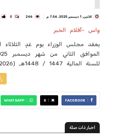
الاثنين، 1 ديسمبر 2025، 7:56 م
246
0
واس -أقلام الخبر
للسنة المالية 1447 / 1448هـ (2026م).
رأ
WHATSAPP
X
FACEBOOK
أخبار ذات صلة