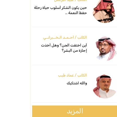
حين يكون الشكر أسلوب حياة رحلة
حفظ النعمة ..
الكاتب / أحـمـد الـخــبرانــي
أين اختفت الجن؟ وهل أخذت
إجازة من البشر؟
الكاتب / عماد طيب
والله اشتكيك
المزيد