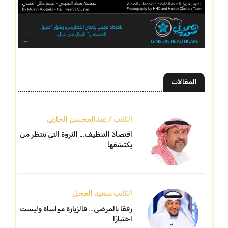
المقالات
الكاتب / عبدالمحسن الحارثي
اقتصادُ التنظيف… الثروة التي تنتظر من
يكتشفها
الكاتب سعيد العجل
رفقًا بالمرضى… فالزيارة مواساة وليست
اختبارًا