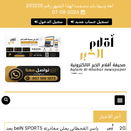
لهذا الشهر رقم
203205
أهلا وسهلا بكم متصفحنا
07-08-2026
تسجيل حساب جديد
سجيل الدخول
أخر الاخبار
ياسر القحطاني يعلن مغادرته beIN SPORTS بعد أربعة أعوام من الحضور الإعلامي