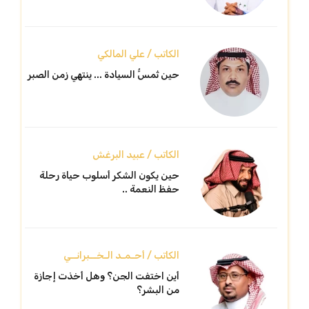
الكاتب / علي المالكي
حين تُمسُّ السيادة ... ينتهي زمن الصبر
الكاتب / عبيد البرغش
حين يكون الشكر أسلوب حياة رحلة
حفظ النعمة ..
الكاتب / أحـمـد الـخــبرانــي
أين اختفت الجن؟ وهل أخذت إجازة
من البشر؟