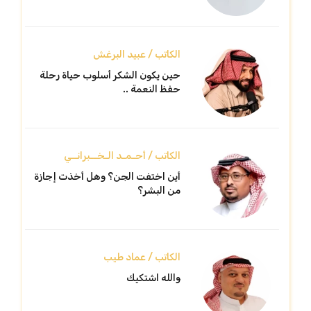
الكاتب / عبيد البرغش
حين يكون الشكر أسلوب حياة رحلة
حفظ النعمة ..
الكاتب / أحـمـد الـخــبرانــي
أين اختفت الجن؟ وهل أخذت إجازة
من البشر؟
الكاتب / عماد طيب
والله اشتكيك