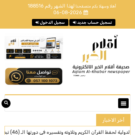
لهذا الشهر رقم
188516
أهلا وسهلا بكم متصفحنا
06-08-2026
تسجيل حساب جديد
سجيل الدخول
أخر الاخبار
اوته وتفسيره في دورتها الـ (46) تبدأ اليوم في مكة المكرمة