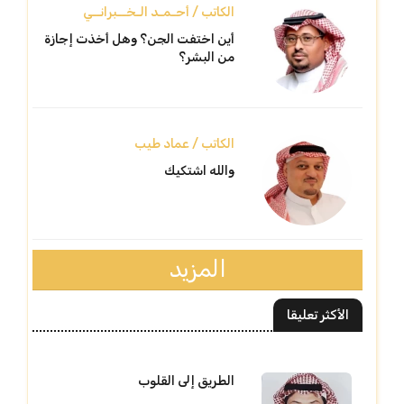
الكاتب / أحـمـد الـخــبرانــي
أين اختفت الجن؟ وهل أخذت إجازة
من البشر؟
الكاتب / عماد طيب
والله اشتكيك
المزيد
الأكثر تعليقا
الطريق إلى القلوب