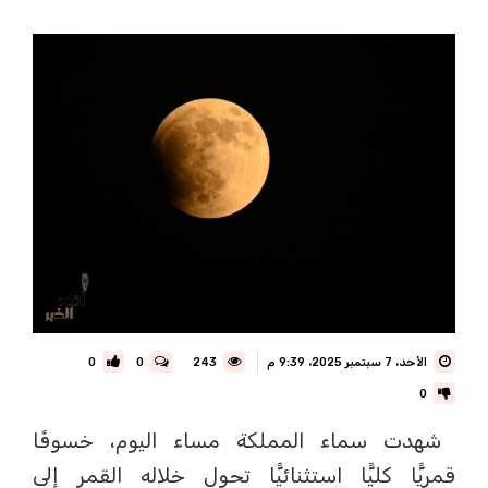
الأحد، 7 سبتمبر 2025، 9:39 م
243
0
0
0
شهدت سماء المملكة مساء اليوم، خسوفًا
قمريًّا كليًّا استثنائيًّا تحول خلاله القمر إلى