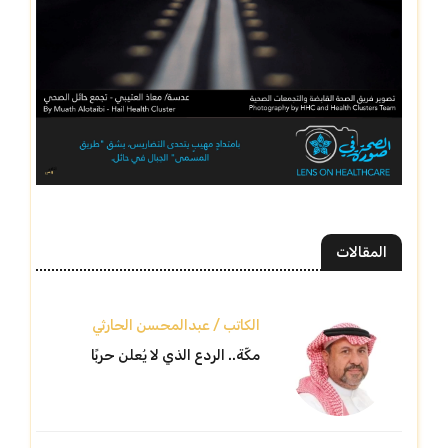
المقالات
الكاتب / عبدالمحسن الحارثي
مكّة.. الردع الذي لا يُعلن حربًا